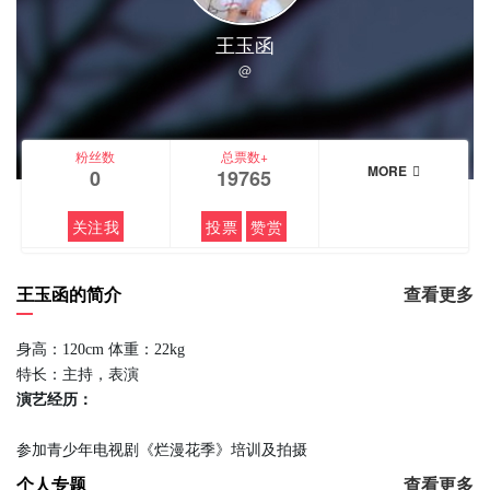
王玉函
@
粉丝数
总票数+
MORE
0
19765
关注我
投票
赞赏
王玉函的简介
查看更多
身高：120cm 体重：22kg
特长：主持，表演
演艺经历：
参加青少年电视剧《烂漫花季》培训及拍摄
个人专题
查看更多