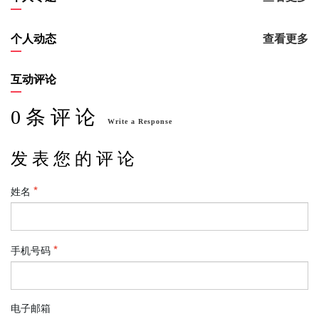
个人动态
查看更多
互动评论
0 条 评 论
Write a Response
发 表 您 的 评 论
姓名
手机号码
电子邮箱