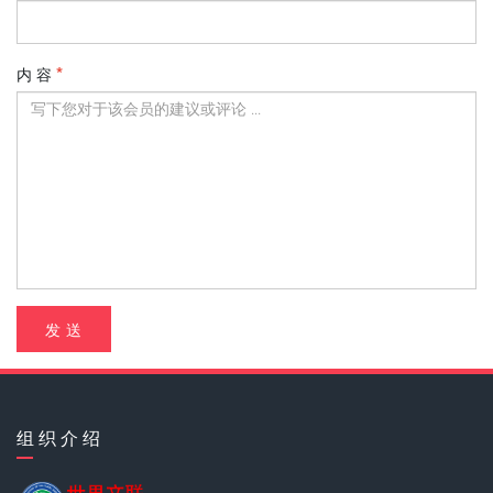
内 容
发 送
组 织 介 绍