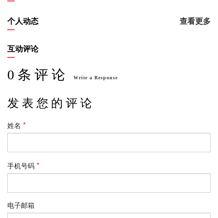
个人动态
查看更多
互动评论
0 条 评 论
Write a Response
发 表 您 的 评 论
姓名
手机号码
电子邮箱