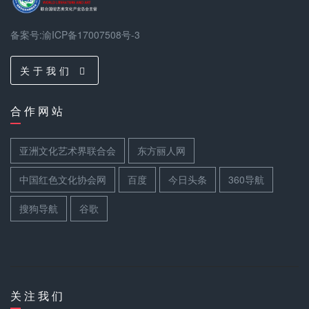
备案号:渝ICP备17007508号-3
关 于 我 们
合 作 网 站
亚洲文化艺术界联合会
东方丽人网
中国红色文化协会网
百度
今日头条
360导航
搜狗导航
谷歌
关 注 我 们