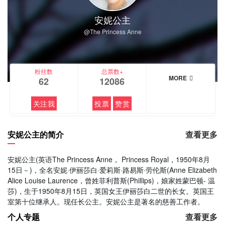
安妮公主
@The Princess Anne
粉丝数
总票数+
MORE
62
12086
关注我
投票
赞赏
安妮公主的简介
查看更多
安妮公主(英语The Princess Anne， Princess Royal，1950年8月
15日－)，全名安妮·伊丽莎白·爱莉斯·路易斯·劳伦斯(Anne Elizabeth
Alice Louise Laurence，曾姓菲利普斯(Phillips)，娘家姓蒙巴顿- 温
莎)，生于1950年8月15日，英国女王伊丽莎白二世的长女。英国王
室第十位继承人。现任长公主。安妮公主是著名的慈善工作者。
个人专题
查看更多