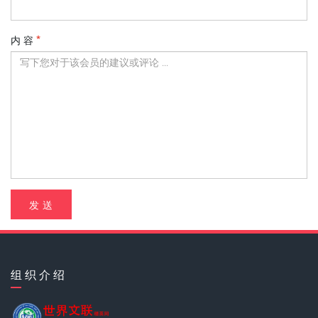
内 容
发 送
组 织 介 绍