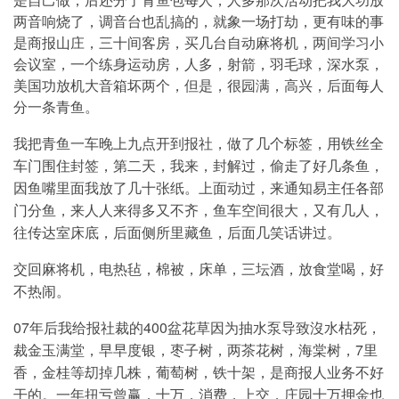
是自己做，后还分了青鱼包每人，人多那次活动把我大功放
两音响烧了，调音台也乱搞的，就象一场打劫，更有味的事
是商报山庄，三十间客房，买几台自动麻将机，两间学习小
会议室，一个练身运动房，人多，射箭，羽毛球，深水泵，
美国功放机大音箱坏两个，但是，很园满，高兴，后面每人
分一条青鱼。
我把青鱼一车晚上九点开到报社，做了几个标签，用铁丝全
车门围住封签，第二天，我来，封解过，偷走了好几条鱼，
因鱼嘴里面我放了几十张纸。上面动过，来通知易主任各部
门分鱼，来人人来得多又不齐，鱼车空间很大，又有几人，
往传达室床底，后面侧所里藏鱼，后面几笑话讲过。
交回麻将机，电热毡，棉被，床单，三坛酒，放食堂喝，好
不热闹。
07年后我给报社裁的400盆花草因为抽水泵导致沒水枯死，
裁金玉满堂，早早度银，枣子树，两茶花树，海棠树，7里
香，金桂等刧掉几株，葡萄树，铁十架，是商报人业务不好
干的。一年扭亏曾赢，十万，消费，上交，庄园十万押金也