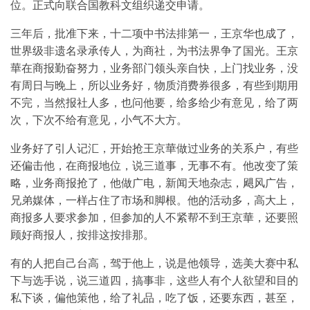
位。正式向联合国教科文组织递交申请。
三年后，批准下来，十二项中书法排第一，王京华也成了，
世界级非遗名录承传人，为商社，为书法界争了国光。王京
華在商报勤奋努力，业务部门领头亲自快，上门找业务，没
有周日与晚上，所以业务好，物质消费券很多，有些到期用
不完，当然报社人多，也问他要，给多给少有意见，给了两
次，下次不给有意见，小气不大方。
业务好了引人记汇，开始抢王京華做过业务的关系户，有些
还偏击他，在商报地位，说三道事，无事不有。他改变了策
略，业务商报抢了，他做广电，新闻天地杂志，飓风广告，
兄弟媒体，一样占住了市场和脚根。他的活动多，高大上，
商报多人要求参加，但参加的人不紧帮不到王京華，还要照
顾好商报人，按排这按排那。
有的人把自己台高，驾于他上，说是他领导，选美大赛中私
下与选手说，说三道四，搞事非，这些人有个人欲望和目的
私下谈，偏他策他，给了礼品，吃了饭，还要东西，甚至，