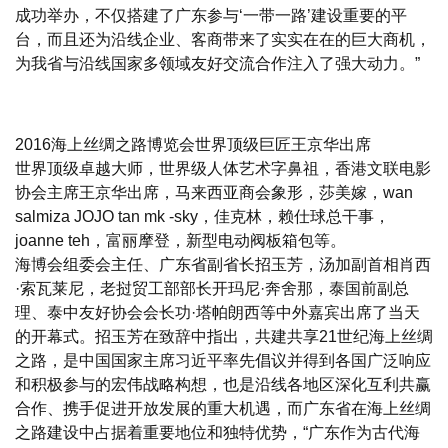
成功举办，不仅搭建了广东参与‘一带一路’建设重要的平
台，而且还为沿线企业、客商带来了实实在在的巨大商机，
为我省与沿线国家多领域友好交流合作注入了强大动力。”
2016海上丝绸之路博览会世界顶级巨匠王京华出席
世界顶级卓越大师，世界级人体艺术字鼻祖，香港文联电影
协会主席王京华出席，马来西亚商会象形，莎美嫁，wan
salmiza JOJO tan mk -sky，佳克林，赖仕球总干事，
joanne teh，富丽摩登，新型电动阀板箱包等。
海博会组委会主任、广东省副省长招玉芳，汤加副首相肖西
·索瓦莱尼，老挝贸工部部长开玛尼·奔舍那，泰国前副总
理、泰中友好协会会长功·塔帕朗西等中外嘉宾出席了当天
的开幕式。招玉芳在致辞中指出，共建共享21世纪海上丝绸
之路，是中国国家主席习近平率先倡议并得到各国广泛响应
和积极参与的宏伟战略构想，也是沿线各地区深化互利共赢
合作、携手促进开放发展的重大机遇，而广东省在海上丝绸
之路建设中占据着重要地位和独特优势，“广东作为古代海