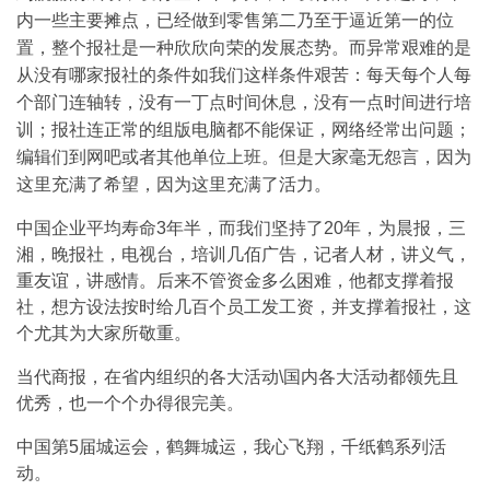
内一些主要摊点，已经做到零售第二乃至于逼近第一的位
置，整个报社是一种欣欣向荣的发展态势。而异常艰难的是
从没有哪家报社的条件如我们这样条件艰苦：每天每个人每
个部门连轴转，没有一丁点时间休息，没有一点时间进行培
训；报社连正常的组版电脑都不能保证，网络经常出问题；
编辑们到网吧或者其他单位上班。但是大家毫无怨言，因为
这里充满了希望，因为这里充满了活力。
中国企业平均寿命3年半，而我们坚持了20年，为晨报，三
湘，晚报社，电视台，培训几佰广告，记者人材，讲义气，
重友谊，讲感情。后来不管资金多么困难，他都支撑着报
社，想方设法按时给几百个员工发工资，并支撑着报社，这
个尤其为大家所敬重。
当代商报，在省内组织的各大活动\国内各大活动都领先且
优秀，也一个个办得很完美。
中国第5届城运会，鹤舞城运，我心飞翔，千纸鹤系列活
动。