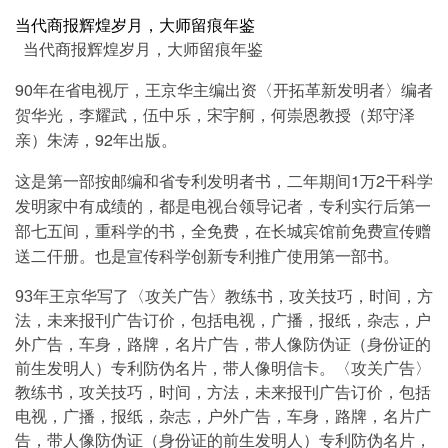
当代商报辉煌岁月，大师留痕年鉴
当代
商报辉煌岁月，大师留痕年鉴
90年在省电视厅，王京华主编出资〈开拓革新发明者〉编者
贺华光，李耀武，伍中乐，宋宇舸，何崇恩教授（郑守泽
亲）朱涛，92年出版。
这是第一部按邮编和省专利发明者书，二年期间1万2干科学
发明家中有成绩的，都是电视台领导记者，专利实行后第一
部七五间，重科学的书，全免费，在长城宾馆前免费宣传赠
送二仠册。也是宣传科学创新专利推广使用第一部书。
93年王京华写了〈攻关广告〉教练书，攻关技巧，时间，方
法，未来报刊广告订价，包括电视，广播，报纸，杂志，户
外广告，车身，路牌，名片广告，带人像防伪证（身份证的
前生发明人）专利防伪名片，带人像明信卡。
〈攻关广告〉
教练书，攻关技巧，时间，方法，未来报刊广告订价，包括
电视，广播，报纸，杂志，户外广告，车身，路牌，名片广
告，带人像防伪证（身份证的前生发明人）专利防伪名片，