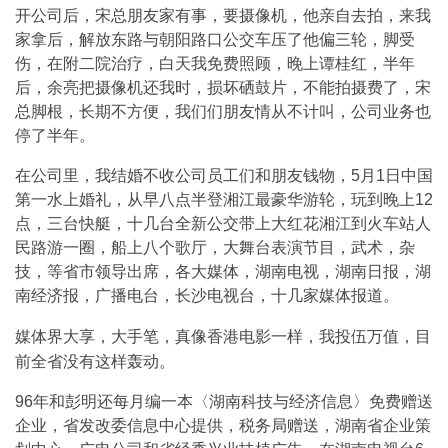
开公司后，宋总朋友家有事，要摄像机，他亲自去拍，来我
家拿后，解放东路与朝阳路口公交车压了他偏三轮，脚受
伤，在附二院治疗，白天我免费照顾，晚上谭桂红，半年
后，余亮把摄像机还我时，损坏硒鼓片，不能拍摄费了，宋
总脚根，长期不方便，我们们朋友情从不计叫，公司业务也
停了半年。
在公司里，我结婚不收公司员工们和朋友钱物，5月1日中国
第一水上婚礼，从早八点半登湘江最豪华游轮，玩到晚上12
点，三台快艇，十几台全新公交带上大红花湘江到火车站人
民路游一圈，船上八个歌厅，大舞台表演节目，武术，杂
技，等省市领导出席，各大媒体，湖南电视，湖南日报，湖
南经济报，广播电台，长沙电视台，十几家媒体报道。
媒体界大享，大手笔，真像香港电影一样，我投伍万值，目
前全省没有这样轰动。
96年和彭明还每月编一本〈湖南科技与经济信息〉免费赠送
企业，省发改委信息中心提供，税务局赠送，湖南省企业策