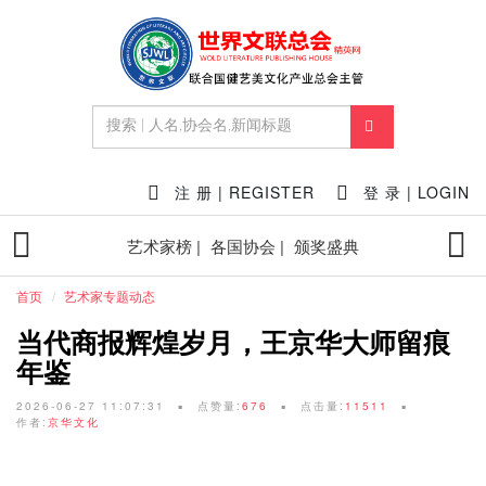
注 册 | REGISTER
登 录 | LOGIN
艺术家榜 |
各国协会 |
颁奖盛典
首页
艺术家专题动态
当代商报辉煌岁月，王京华大师留痕
年鉴
2026-06-27 11:07:31
点赞量:
676
点击量:
11511
作者:
京华文化