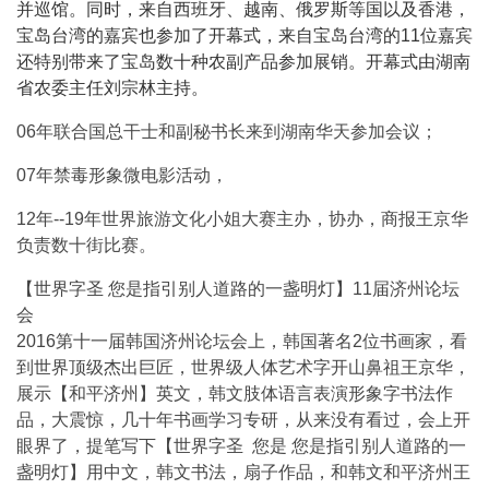
并巡馆。同时，来自西班牙、越南、俄罗斯等国以及香港，
宝岛台湾的嘉宾也参加了开幕式，来自宝岛台湾的11位嘉宾
还特别带来了宝岛数十种农副产品参加展销。开幕式由湖南
省农委主任刘宗林主持。
06年联合国总干士和副秘书长来到湖南华天参加会议；
07年禁毒形象微电影活动，
12年--19年世界旅游文化小姐大赛主办，协办，商报王京华
负责数十街比赛。
【世界字圣 您是指引别人道路的一盏明灯】11届济州论坛
会
2016第十一届韩国济州论坛会上，韩国著名2位书画家，看
到世界顶级杰出巨匠，世界级人体艺术字开山鼻祖王京华，
展示【和平济州】英文，韩文肢体语言表演形象字书法作
品，大震惊，几十年书画学习专研，从来没有看过，会上开
眼界了，提笔写下【世界字圣 您是 您是指引别人道路的一
盏明灯】用中文，韩文书法，扇子作品，和韩文和平济州王