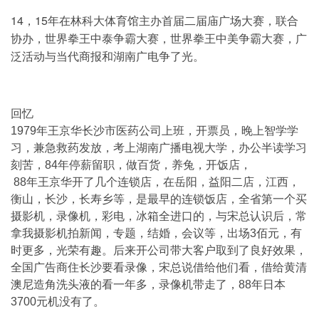
14，15年在林科大体育馆主办首届二届庙广场大赛，联合
协办，世界拳王中泰争霸大赛，世界拳王中美争霸大赛，广
泛活动与当代商报和湖南广电争了光。
回忆
1979年王京华长沙市医药公司上班，开票员，晚上智学学
习，兼急救药发放，考上湖南广播电视大学，办公半读学习
刻苦，84年停薪留职，做百货，养兔，开饭店，
88年王京华开了几个连锁店，在岳阳，益阳二店，江西，
衡山，长沙，长寿乡等，是最早的连锁饭店，全省第一个买
摄影机，录像机，彩电，冰箱全进口的，与宋总认识后，常
拿我摄影机拍新闻，专题，结婚，会议等，出场3佰元，有
时更多，光荣有趣。后来开公司带大客户取到了良好效果，
全国广告商住长沙要看录像，宋总说借给他们看，借给黄清
澳尼造角洗头液的看一年多，录像机带走了，88年日本
3700元机没有了。