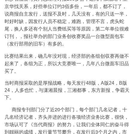
京华找关系，好些单位订约3佰多份，一年后，都不订了，
说商报自主发行，送报不及时，几天没有，有的只送一半，
时好时缺，因发行人员不稳定，难跑，管理不言，虎头蛇
尾，换人多还有个别人当费纸买等等原因，第二年单位很难
订刊，，报社举办的部门业务创收赛奖品一台微型面包车
（发行部用的旧车）有多的。
比赛结果出来，确几年没对现，经济部的各组创収赛再做不
起来了，各组为正，所以大竞赛唯一，几年八台微面车旧品
买了。
当时商报采取的是厚报战略，每天发行48版，A版24，B版
24，人多也忙，与潇湘晨报，三湘都事，东方新报，争霸天
下。
商报专刊部门分了近20个部门，每个部门几名记者，十
几名经济记者，齐头并进的进行各项经济业务比赛，很快，
市场认可了《当代商报》的努力，让我们全体同仁的奋斗得
到靓丽的成绩，发行量节节攀升，在发行后3个月之内，市