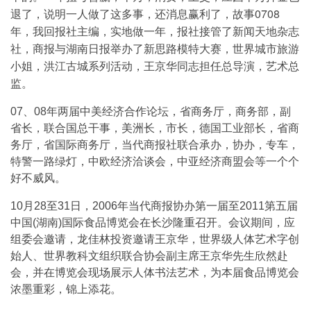
退了，说明一人做了这多事，还消息赢利了，故事0708
年，我回报社主编，实地做一年，报社接管了新闻天地杂志
社，商报与湖南日报举办了新思路模特大赛，世界城市旅游
小姐，洪江古城系列活动，王京华同志担任总导演，艺术总
监。
07、08年两届中美经济合作论坛，省商务厅，商务部，副
省长，联合国总干事，美洲长，市长，德国工业部长，省商
务厅，省国际商务厅，当代商报社联合承办，协办，专车，
特警一路绿灯，中欧经济洽谈会，中亚经济商盟会等一个个
好不威风。
10月28至31日，2006年当代商报协办第一届至2011第五届
中国(湖南)国际食品博览会在长沙隆重召开。会议期间，应
组委会邀请，龙佳林投资邀请王京华，世界级人体艺术字创
始人、世界教科文组织联合协会副主席王京华先生欣然赴
会，并在博览会现场展示人体书法艺术，为本届食品博览会
浓墨重彩，锦上添花。