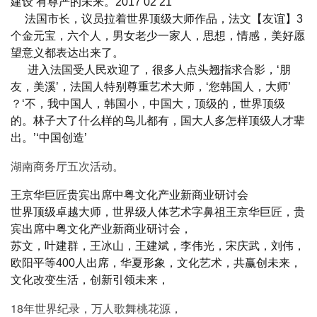
建设 有尊严的未来。2017 02 21
法国市长，议员拉着世界顶级大师作品，法文【友谊】3
个金元宝，六个人，男女老少一家人，思想，情感，美好愿
望意义都表达出来了。
进入法国受人民欢迎了，很多人点头翘指求合影，‘朋
友，美溪’，法国人特别尊重艺术大师，‘您韩国人，大师’
？‘不，我中国人，韩国小，中国大，顶级的，世界顶级
的。林子大了什么样的鸟儿都有，国大人多怎样顶级人才辈
出。’‘中国创造’
湖南商务厅五次活动。
王京华巨匠贵宾出席中粤文化产业新商业研讨会
世界顶级卓越大师，世界级人体艺术字鼻祖王京华巨匠，贵
宾出席中粤文化产业新商业研讨会，
苏文，叶建群，王冰山，王建斌，李伟光，宋庆武，刘伟，
欧阳平等400人出席，华夏形象，文化艺术，共赢创未来，
文化改变生活，创新引领未来，
18年世界纪录，万人歌舞桃花源，