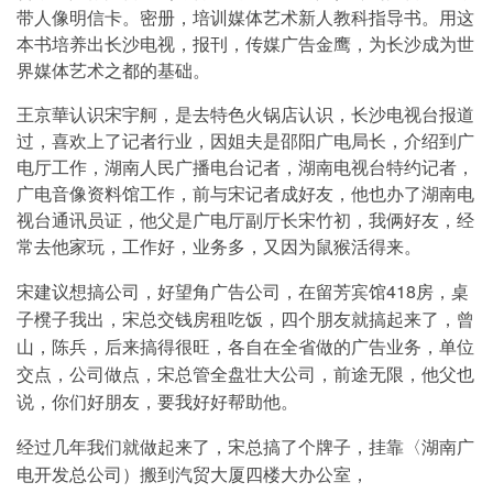
带人像明信卡。
密册，培训媒体艺术新人教科指导书。用这
本书培养出长沙电视，报刊，传媒广告金鹰，为长沙成为世
界媒体艺术之都的基础。
王京華认识宋宇舸，是去特色火锅店认识，长沙电视台报道
过，喜欢上了记者行业，因姐夫是邵阳广电局长，介绍到广
电厅工作，湖南人民广播电台记者，湖南电视台特约记者，
广电音像资料馆工作，前与宋记者成好友，他也办了湖南电
视台通讯员证，他父是广电厅副厅长宋竹初，我俩好友，经
常去他家玩，工作好，业务多，又因为鼠猴活得来。
宋建议想搞公司，好望角广告公司，在留芳宾馆418房，桌
子櫈子我出，宋总交钱房租吃饭，四个朋友就搞起来了，曾
山，陈兵，后来搞得很旺，各自在全省做的广告业务，单位
交点，公司做点，宋总管全盘壮大公司，前途无限，他父也
说，你们好朋友，要我好好帮助他。
经过几年我们就做起来了，宋总搞了个牌子，挂靠〈湖南广
电开发总公司）搬到汽贸大厦四楼大办公室，