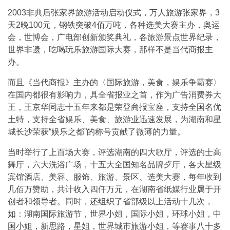
2003非典后张家界旅游活动启动仪式，万人旅游张家界，3
天2晚100元，钢铁突破4佰万吨，各种选美大赛主办，奥运
会，世博会，广电部创新颁奖典礼，各旅游景点世界纪录，
世界非遗，吃喝玩乐旅游国际大赛，那样不是当代商报主
办。
而且《当代商报》主办的〈国际旅游，美食，娱乐争霸赛〉
在国内都很有影响力，具全省报业之首，作为广告消费券大
王，王京华同志十五年来都是荣登商报宝座，支持全国名优
土特，支持全省娱乐、美食、旅游业迅速发展，为湖南和星
城长沙荣获“娱乐之都”的称号贡献了微薄的力量。
当时举行了上百场大赛，评选湖南的四大歌厅，评选的士高
舞厅，六大洗浴广场，十五大全国知名品牌歺厅，各大星级
宾馆酒店、美容、服饰、旅游、景区、选美大赛，每年收到
几佰万赞助，共计收入四仟万元，在湖南省纸媒行业属于开
创者和领导者。同时，还组织了省部级以上活动十几次，
如：湖南国际旅游节，世界小姐，国际小姐，环球小姐，中
国小姐，新思路，星姐，世界城市旅游小姐，等赛事八十多