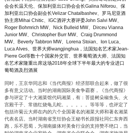
会会长温天伦、保加利亚出口协会会长Galina Niforou、保
加利亚出口协会副会长Velizar Chatalbashev、罗马尼亚酒
协主席Mihai Chitic、IGC酒评大赛评委John Salvi MW、
Roger Bohmrich MW、Nick Bulleid MW、Dirceu Vianna
Junior MW、Christopher Burr MW、Craig Drummond
MW、Beverly Tabbron MW、Lorena Stoian、Ion Luca、
Luca Alves、世界大师wangjinghua，法国知名艺术家Jean-
Pierre Got等数十个国家外交官、世界葡萄酒大师、法国知
名艺术家隆重出席这场2018年全球下半年最大的专业进口
葡萄酒及烈酒展
同时，王京华同志和《当代商报》经济部联合起来，做了很
多有意义活动。当时的湖南国际美食争霸赛，《当代商报》
参与评定了十大湘菜馆代码湘菜，有：菩提树朵椒鱼头、火
宫殿干子、常德红烧龟儿蛇。。。。。。等等等，也评定了
包括许菊云大师在内的六个全国著名的湘菜大师和著名湘菜
代表名店。当时湖南省烹饪协会王秘书长跟报社同仁东奔西
跑，乐不思蜀，为湖南媒体对美食行业的支持赞不绝口，当