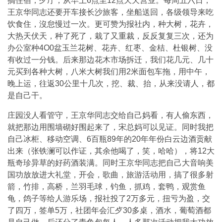
搞住宿，歺厅，从早上6点至12点天天营业。每周五六日，
王京华同志还要开车接长沙旅客，坐船送回，各级领导来吃
饮食住，沒怠慢过一次。更可赞为报社内，种大树，花卉，
大热天伏天，种了死了，栽了又重裁，反反复复三次，还为
办公室种4O0盆玉兰花树、花卉、红枣、金桔、杜银树、没
有收过一分钱。后来那边花木市场拆迁，我们花几元、几十
元买到各种大树，八米大树我们用2米面包车拖，用中午，
晚上运，往返30公里十几次，挖、裁、抬，从来没请人，都
是自己干。
庄园没人看管守，王京华同志交给自己妈看，有人偷东西，
就把那边用围墙砌好围起来了，宋总妈可以见证。同时我把
自己冰柜、移动空调、6百瓶89年的20年年份白云边酒贡献
出来（张铁澜可以作证，其余他喝了，笑，哈哈），将12大
瓶奇珍异草的好药酒装满。同时王京华同志把自己大音响美
国功放放进大礼堂，开会，歌曲，旅游活动用，搞了很多射
箭，竹排，高桥，兰羽毛球，钓鱼，抓鸡，套鸭，观赏鱼
龟，鸽子等给人游乐场，报社投了2万多元，扭亏为盈，交
了四万，签单5万，社团年会汇歺30多桌，酒水，葡萄酒都