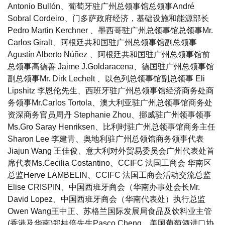
Antonio Bullón、葡萄牙驻广州总领事馆总领事André
Sobral Cordeiro、门多萨政府经济，基础设施和能源部长
Pedro Martin Kerchner 、墨西哥驻广州总领事馆总领事Mr.
Carlos Giralt、阿根廷共和国驻广州总领事馆副总领事
Agustín Alberto Núñez 、阿根廷共和国驻广州总领事馆前
总领事高德善 Jaime J.Goldaracena、德国驻广州总领事馆
副总领事Mr. Dirk Lechelt 、以色列总领事馆副总领事 Eli
Lipshitz 李恩伦先生、西班牙驻广州总领事馆经济商务处商
务领事Mr.Carlos Tortola、澳大利亚驻广州总领事馆商务处
资深商务官员周丹 Stephanie Zhou、挪威驻广州领事领事
Ms.Gro Saray Henriksen、比利时驻广州总领事馆商务主任
Sharon Lee 李建青、奥地利驻广州总领馆商务领事代表
Jiajun Wang 王佳俊、意大利对外贸易委员会广州代表处首
席代表Ms.Cecilia Costantino、CCIFC 法国工商会 华南区
总监Herve LAMBELIN、CCIFC 法国工商会活动交流总监
Elise CRISPIN、中国西班牙商会（华南办事处会长Mr.
David Lopez、中国西班牙商会（华南代表处）执行总监
Owen Wang王中正、苏格兰国际发展局食品及饮料业主管
(香港及华南)郑桂倍先生Pasco Cheng、美国葡萄酒进口协