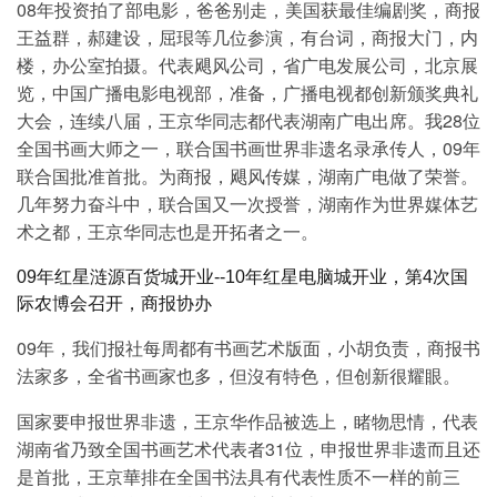
08年投资拍了部电影，爸爸别走，美国获最佳编剧奖，商报
王益群，郝建设，屈珢等几位参演，有台词，商报大门，内
楼，办公室拍摄。代表飓风公司，省广电发展公司，北京展
览，中国广播电影电视部，准备，广播电视都创新颁奖典礼
大会，连续八届，王京华同志都代表湖南广电出席。我28位
全国书画大师之一，联合国书画世界非遗名录承传人，09年
联合国批准首批。为商报，飓风传媒，湖南广电做了荣誉。
几年努力奋斗中，联合国又一次授誉，湖南作为世界媒体艺
术之都，王京华同志也是开拓者之一。
09年红星涟源百货城开业--10年红星电脑城开业，第4次国
际农博会召开，商报协办
09年，我们报社每周都有书画艺术版面，小胡负责，商报书
法家多，全省书画家也多，但沒有特色，但创新很耀眼。
国家要申报世界非遗，王京华作品被选上，睹物思情，代表
湖南省乃致全国书画艺术代表者31位，申报世界非遗而且还
是首批，王京華排在全国书法具有代表性质不一样的前三