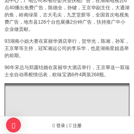
划中心，广电公司和省经委兴业扶植广告，在湖南电视台6
点40播出免费广告，陈德全，孙键，王京华副主任，大通湖
的鱼，岭南绿茶，古大毛尖，九芝堂胶等，全国首次电视免
费广告，地市县126个台也展播2分钟广告，扶持推广中小
企业做贡献。
93湖南小姐大赛在富丽华酒店举行，贺华光，陈湘，孙军，
王京華等主持，冠军湘运公司的李乐华，也是湖南星姐选举
的前期。
96年宋总与郑露结婚在富丽华大酒店举行，王京華送一双瑞
士全自动蒂舵情侣表，欧味宝酒6件4两装268瓶。
登录 |
注册