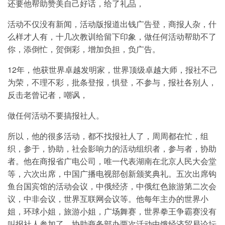
还要他帮助赞美自己好话，给了礼品，
活动不仅没有新闻，活动版报道出钱广告登，商报人杂，什
么样才人有，十几次教训给留下印象，做任何活动帮助不了
你，添倒忙，贺倒彩，增加负担，负广告。
12年，他获世界卓越发明家，世界顶级卓越大师，报社不己
为荣，不理不彩，批条登报，惧登，不参与，报社各别人，
反击老曾记者，嘲讽，
做任何活动不要搞报社人。
所以，他的很多活动，都不找报社人了，周周都在忙，组
织，参于，协助，社会影响力的活动组织者，参与者，协助
者。他在商报省广电公司，唯一代表湖南在北京人民大会堂
等，六次出席，中国广播电视部创新颁奖典礼。五次出席钩
鱼台国宾馆的活动会议，中俄经济，中俄红色旅游第二次会
议，中非会议，世界互联网会议等。他每年主办的世界小
姐，环球小姐，旅游小姐，广场舞赛，世界拳王争霸赛没有
叫报社人参加了。协助商务部办两次活动中饿经济贸易论坛