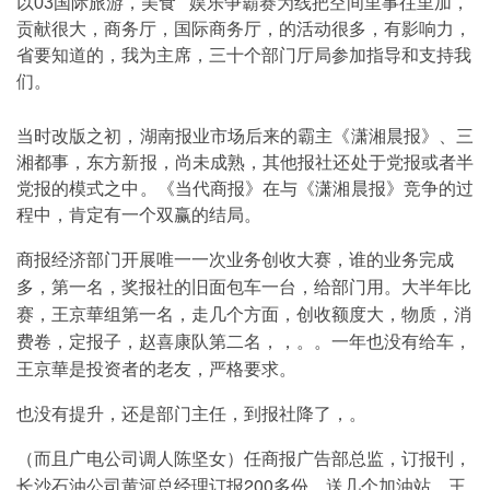
以03国际旅游，美食 娱乐争霸赛为线把空间里事往里加，
贡献很大，商务厅，国际商务厅，的活动很多，有影响力，
省要知道的，我为主席，三十个部门厅局参加指导和支持我
们。
当时改版之初，湖南报业市场后来的霸主《潇湘晨报》、三
湘都事，东方新报，尚未成熟，其他报社还处于党报或者半
党报的模式之中。《当代商报》在与《潇湘晨报》竞争的过
程中，肯定有一个双赢的结局。
商报经济部门开展唯一一次业务创收大赛，谁的业务完成
多，第一名，奖报社的旧面包车一台，给部门用。大半年比
赛，王京華组第一名，走几个方面，创收额度大，物质，消
费卷，定报子，赵喜康队第二名，，。。一年也没有给车，
王京華是投资者的老友，严格要求。
也没有提升，还是部门主任，到报社降了，。
（而且广电公司调人陈坚女）任商报广告部总监，订报刊，
长沙石油公司黄河总经理订报200多份，送几个加油站，王