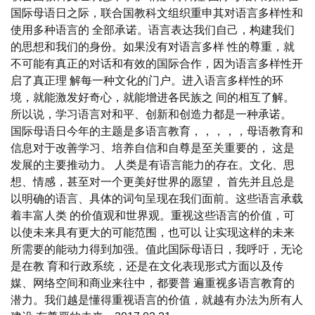
国际母语日之际，联合国教科文组织重申其对语言多样性和
使用多种语言的 全部承诺。语言表达我们自己，构建我们
的思想和我们的身份。如果没有对语言多样 性的尊重，就
不可能有真正的对话和有效的国际合作，因为语言多样性开
启了真正理 解每一种文化的门户。进入语言多样性的环
境，就能激发好奇心，就能增进各民族之 间的相互了解。
所以说，学习语言对和平、创新和创造力都是一种承诺。
国际母语日今年的主题是多语言教育，，，，，母语教育和
信息对于改善学习、培养自信和自尊是至关重要的， 这是
发展的主要推动力。 人类是有语言能力的存在。文化、思
想、情感，甚至对一个更美好世界的愿望， 首先并且总是
以明确的语言、具体的词句呈现在我们面前。这些语言承载
着丰富人类 的价值观和世界观。重视这些语言的价值，可
以使未来具有更大的可能范围，也可以 让实现这样的未来
所需要的能动力得到加强。值此国际母语日，我呼吁，无论
是在教 育和行政系统，还是在文化表现形式方面以及传
媒、网络空间和商业来往中，都要普 遍重视多语言教育的
潜力。我们越是懂得重视语言的价值，就越有办法为所有人