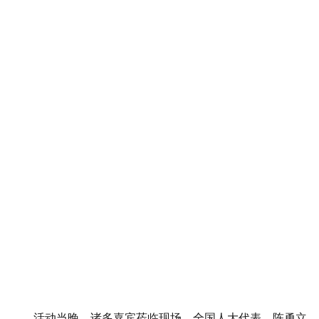
活动当晚，诸多嘉宾莅临现场，全国人大代表，陈勇立