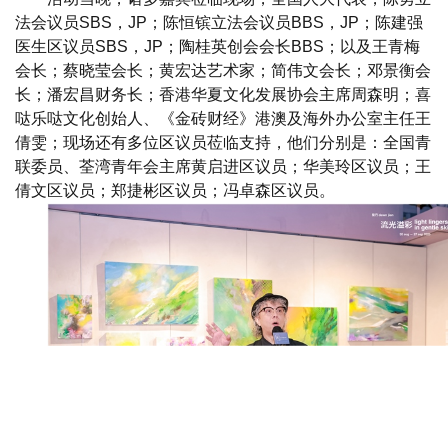
法会议员SBS，JP；陈恒镔立法会议员BBS，JP；陈建强
医生区议员SBS，JP；陶桂英创会会长BBS；以及王青梅
会长；蔡晓莹会长；黄宏达艺术家；简伟文会长；邓景衡会
长；潘宏昌财务长；香港华夏文化发展协会主席周森明；喜
哒乐哒文化创始人、《金砖财经》港澳及海外办公室主任王
倩雯；现场还有多位区议员莅临支持，他们分别是：全国青
联委员、荃湾青年会主席黄启进区议员；华美玲区议员；王
倩文区议员；郑捷彬区议员；冯卓森区议员。