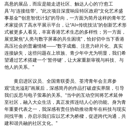
高悬的展品，而应是能走进社区、触达人心的‘疗愈工
具’与‘连接纽带’。”此次项目深度响应特区政府“文化艺术盛
事基金”“创意智优计划”的导向，一方面为简丹这样的青年艺
术家提供了高水平展示平台，让“AI+传统技法”的创新艺术形
式被更多人看见，丰富香港艺术生态的多样性；另一方面，
展览聚焦“人类与数字屏幕的共生困境”，恰好切中当下香港
高压社会的普遍情绪——“数字成瘾、注意力碎片化、真实
连接缺失，这些问题在上班族、青少年中尤为明显，我们希
望通过艺术搭建一个‘暂停键’，让大家重新审视与科技、与
他人的关系。”
黄启进区议员、全国青联委员、荃湾青年会主席参
观“流光溢彩”画展后，深感简丹的作品打破虚实界限，引导
我们反思与电子萤幕的关系。“当中的互动空间将艺术延伸
至社区，融入大众生活，真正发挥连结人心的功能。身为青
年重要代表之一，我深感有责任协助推动青年在科技与现实
间找平衡，亦启示我们应以艺术为桥樑，促进跨代沟通，共
建和谐共融的社区文化。”