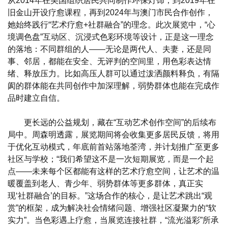
从2014年在美国组织居民共同制作环保灯饰，到2019年在
旧金山开设疗愈课程，再到2024年与澳门市民合作创作，
她始终践行“艺术疗愈+社群融合”的理念。此次展览中，“心
境调色盘”互动区、沉浸式色彩环境等设计，正是这一理念
的落地：不同群组的人——无论是两代人、夫妻，还是同
事、邻居，都能在安全、无评判的空间里，用色彩表达情
绪、释放压力。比如高压人群可以通过泼洒颜料释负，有隔
阂的群体能在共同创作中加深理解，弱势群体也能在完成作
品时建立自信。
更长远的公益规划，藏在“互动艺术创作空间”的后续布
局中。周森明透露，展览期间将会收集更多居民反馈，将用
于优化互动模式，年底前首站落地荃湾，并计划推广至更多
社区与学校；“我们希望这不是一次短期展览，而是一个起
点——未来每个区都能有这样的艺术疗愈空间，让艺术的温
暖覆盖到老人、青少年、弱势群体等更多群体，真正实
现‘社群融合’的目标。”这场合作的核心，是让艺术跳出“观
赏”的框架，成为解决社会情绪问题、增强社区凝聚力的“软
实力”。当色彩遇上疗愈，当展览连接社群，“流光溢彩”所承