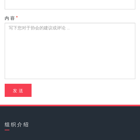
内 容
发 送
组 织 介 绍