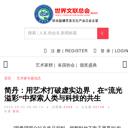
注 册 | REGISTER
登 录 | LOGI
艺术家榜 |
各国协会 |
颁奖盛典
首页
艺术家专题动态
简丹：用艺术打破虚实边界，在“流光
溢彩”中探索人类与科技的共生
2025-08-25 09:46:14
点赞量:
2369
点击量:
40748
作者:
资讯