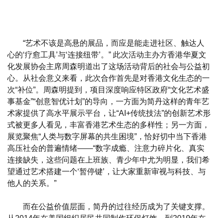
“艺术不该是高悬的展品，而应是能走进社区、触达人
心的‘疗愈工具’与‘连接纽带’。” 此次活动主办方香港华夏文
化发展协会主席周森明道出了这场活动背后的社会与公益初
心。从社会意义来看，此次合作首先是对香港文化生态的一
次“补位”。周森明提到，项目深度响应特区政府“文化艺术盛
事基金”“创意智优计划”的导向，一方面为简丹这样的青年艺
术家提供了高水平展示平台，让“AI+传统技法”的创新艺术形
式被更多人看见，丰富香港艺术生态的多样性；另一方面，
展览聚焦“人类与数字屏幕的共生困境”，恰好切中当下香港
高压社会的普遍情绪——“数字成瘾、注意力碎片化、真实
连接缺失，这些问题在上班族、青少年中尤为明显，我们希
望通过艺术搭建一个‘暂停键’，让大家重新审视与科技、与
他人的关系。”
而在公益价值层面，简丹的过往经历成为了关键支撑。