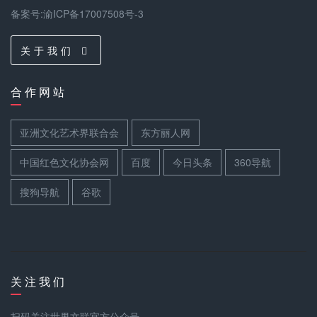
备案号:渝ICP备17007508号-3
关 于 我 们
合 作 网 站
亚洲文化艺术界联合会
东方丽人网
中国红色文化协会网
百度
今日头条
360导航
搜狗导航
谷歌
关 注 我 们
扫码关注世界文联官方公众号