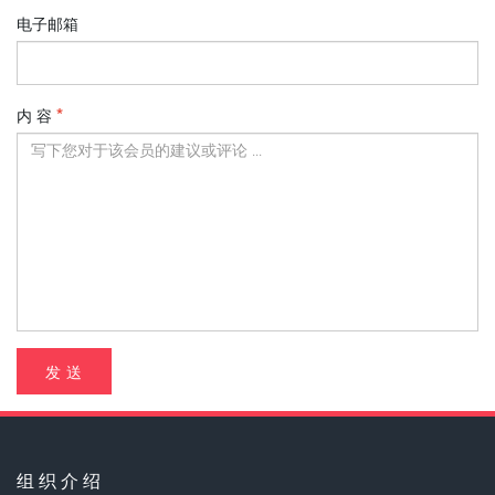
电子邮箱
内 容
发 送
组 织 介 绍