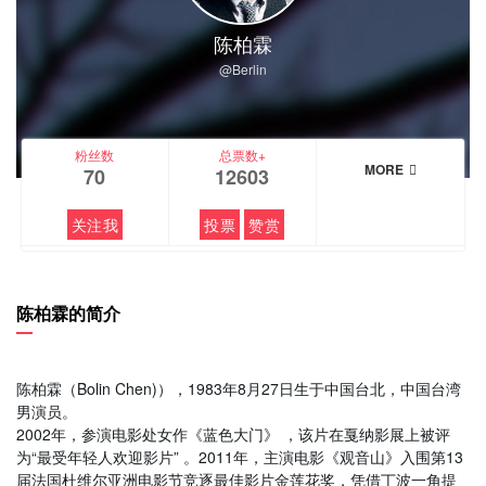
陈柏霖
@Berlin
粉丝数
总票数+
MORE
70
12603
关注我
投票
赞赏
陈柏霖的简介
陈柏霖（Bolin Chen)），1983年8月27日生于中国台北，中国台湾
男演员。
2002年，参演电影处女作《蓝色大门》 ，该片在戛纳影展上被评
为“最受年轻人欢迎影片” 。2011年，主演电影《观音山》入围第13
届法国杜维尔亚洲电影节竞逐最佳影片金莲花奖，凭借丁波一角提