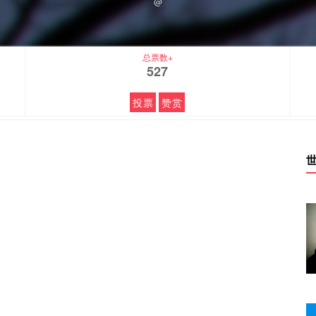
@
总票数+
527
投票
赞赏