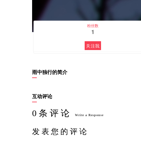
粉丝数
1
关注我
雨中独行的简介
互动评论
0 条 评 论
Write a Response
发 表 您 的 评 论