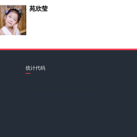
苑欣莹
一家人(熊南方)
李若冰
统计代码
圣融轩
石井萌萌果