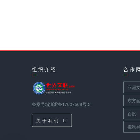
组 织 介 绍
合 作 
亚洲
东方
备案号:渝ICP备17007508号-3
百度
关 于 我 们
搜狗