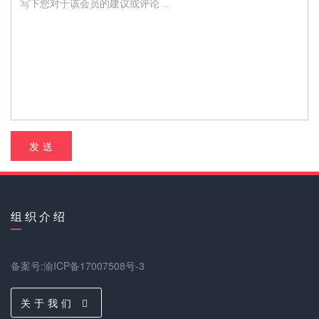
发 送
组 织 介 绍
备案号:渝ICP备17007508号-3
关 于 我 们