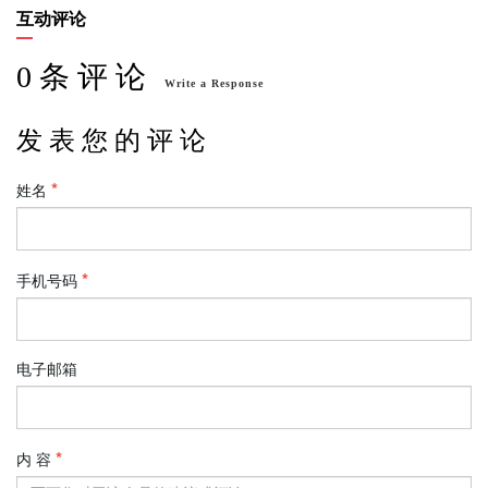
互动评论
0 条 评 论
Write a Response
发 表 您 的 评 论
姓名
手机号码
电子邮箱
内 容