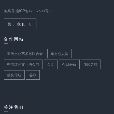
备案号:渝ICP备17007508号-3
关 于 我 们
合 作 网 站
亚洲文化艺术界联合会
东方丽人网
中国红色文化协会网
百度
今日头条
360导航
搜狗导航
谷歌
关 注 我 们