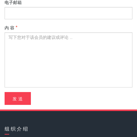
电子邮箱
内 容
发 送
组 织 介 绍