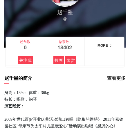
赵千墨
@
粉丝数
总票数+
MORE
0
18402
关注我
投票
赞赏
赵千墨的简介
查看更多
身高：139cm 体重：36kg
特长：唱歌，钢琴
演艺经历：
2009年世代百货开业庆典活动演出独唱《隐形的翅膀》 2011年嘉铭
园社区“母亲节为太阳村儿童献爱心”活动演出独唱《感恩的心》