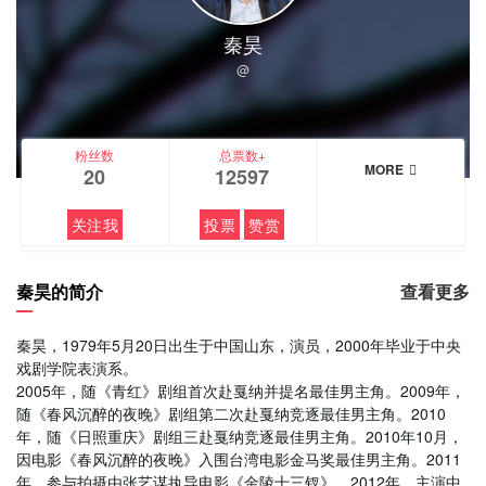
秦昊
@
粉丝数
总票数+
MORE
20
12597
关注我
投票
赞赏
秦昊的简介
查看更多
秦昊，1979年5月20日出生于中国山东，演员，2000年毕业于中央
戏剧学院表演系。
2005年，随《青红》剧组首次赴戛纳并提名最佳男主角。2009年，
随《春风沉醉的夜晚》剧组第二次赴戛纳竞逐最佳男主角。2010
年，随《日照重庆》剧组三赴戛纳竞逐最佳男主角。2010年10月，
因电影《春风沉醉的夜晚》入围台湾电影金马奖最佳男主角。2011
年，参与拍摄由张艺谋执导电影《金陵十三钗》。2012年，主演中