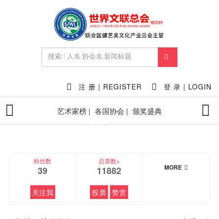
FEATURED
注 册 | REGISTER
登 录 | LOGIN
艺术家榜 |
各国协会 |
颁奖盛典
玛格特·罗比
@ Margot Robbie
粉丝数
总票数+
MORE
39
11882
关注我
投票
赞赏