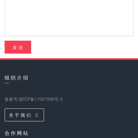
发 送
组 织 介 绍
备案号:渝ICP备17007508号-3
关 于 我 们
合 作 网 站