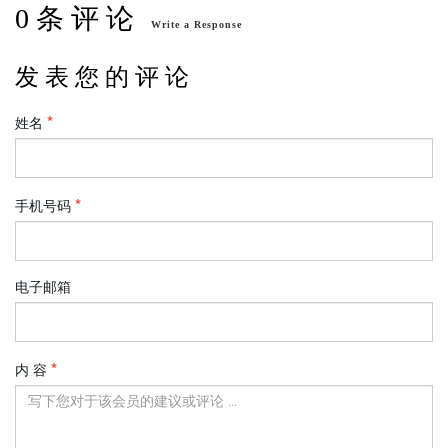
0 条 评 论
Write a Response
发 表 您 的 评 论
姓名
手机号码
电子邮箱
内 容