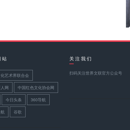
网 站
关 注 我 们
扫码关注世界文联官方公众号
文化艺术界联合会
丽人网
中国红色文化协会网
今日头条
360导航
导航
谷歌