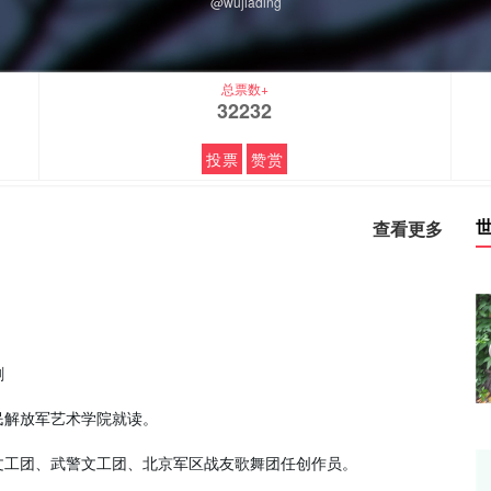
@wujiading
总票数+
32232
投票
赞赏
查看更多
剧
解放军艺术学院就读。
工团、武警文工团、北京军区战友歌舞团任创作员。