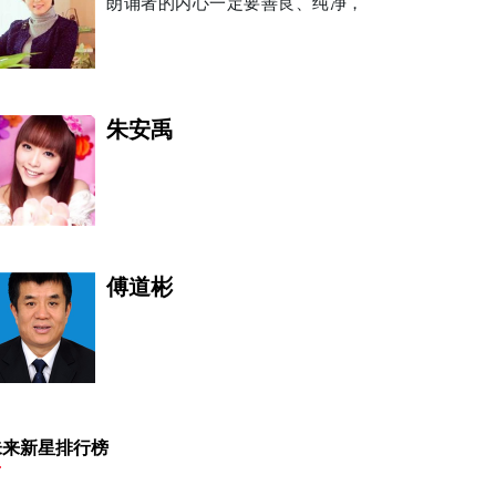
朗诵者的内心一定要善良、纯净，
朱安禹
傅道彬
陈美琪
未来新星排行榜