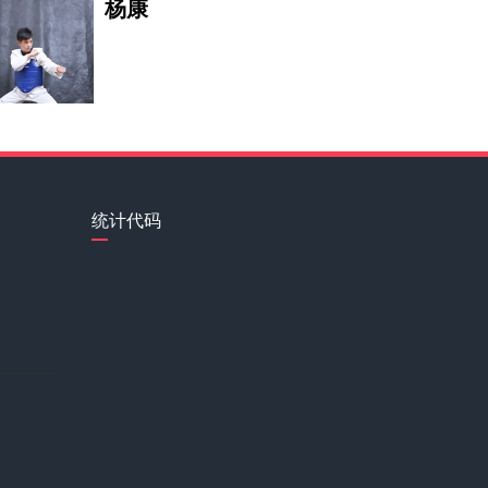
杨康
圣融轩
我酷爱绘画艺术，绘画艺术是我一
严佳茵
统计代码
岛中漫士
热爱祖国，热爱中华传统文化，热
尚琪祺
靖常睿