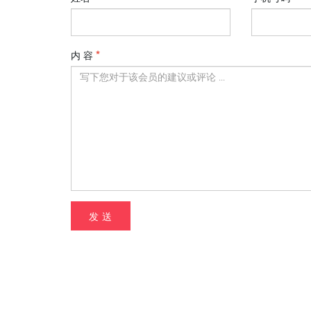
内 容
发 送