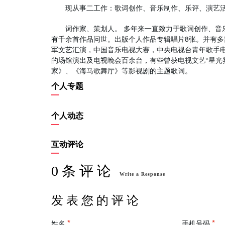
现从事二工作：歌词创作、音乐制作、乐评、演艺活
词作家、策划人。 多年来一直致力于歌词创作、音乐
有千余首作品问世。出版个人作品专辑唱片8张。并有
军文艺汇演，中国音乐电视大赛，中央电视台青年歌手
的场馆演出及电视晚会百余台，有些曾获电视文艺“星光
家》、《海马歌舞厅》等影视剧的主题歌词。
个人专题
个人动态
互动评论
0 条 评 论
Write a Response
发 表 您 的 评 论
姓名
手机号码