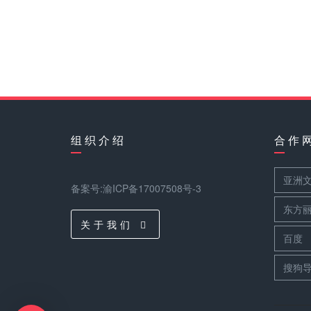
组 织 介 绍
合 作 
亚洲
备案号:渝ICP备17007508号-3
东方
关 于 我 们
百度
搜狗