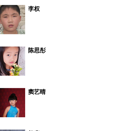
李权
王凤伟
陈思彤
李伯清
窦艺晴
艺王
爱的艺术。