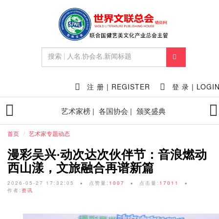
注 册 | REGISTER
登 录 | LOGI
艺术家榜 |
各国协会 |
颁奖盛典
首页
艺术家专题动态
漫彩吴兴·动次达次伙伴节：音浪燃动
西山漾，文旅融合再谱新篇
2026-05-27 17:32:05
点赞量:
1007
点击量:
17011
作者:
资讯