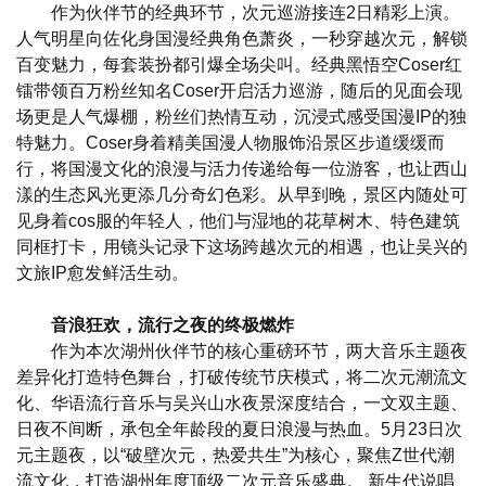
作为伙伴节的经典环节，次元巡游接连2日精彩上演。
人气明星向佐化身国漫经典角色萧炎，一秒穿越次元，解锁
百变魅力，每套装扮都引爆全场尖叫。经典黑悟空Coser红
镭带领百万粉丝知名Coser开启活力巡游，随后的见面会现
场更是人气爆棚，粉丝们热情互动，沉浸式感受国漫IP的独
特魅力。Coser身着精美国漫人物服饰沿景区步道缓缓而
行，将国漫文化的浪漫与活力传递给每一位游客，也让西山
漾的生态风光更添几分奇幻色彩。从早到晚，景区内随处可
见身着cos服的年轻人，他们与湿地的花草树木、特色建筑
同框打卡，用镜头记录下这场跨越次元的相遇，也让吴兴的
文旅IP愈发鲜活生动。
音浪狂欢，流行之夜的终极燃炸
作为本次湖州伙伴节的核心重磅环节，两大音乐主题夜
差异化打造特色舞台，打破传统节庆模式，将二次元潮流文
化、华语流行音乐与吴兴山水夜景深度结合，一文双主题、
日夜不间断，承包全年龄段的夏日浪漫与热血。5月23日次
元主题夜，以“破壁次元，热爱共生”为核心，聚焦Z世代潮
流文化，打造湖州年度顶级二次元音乐盛典。 新生代说唱