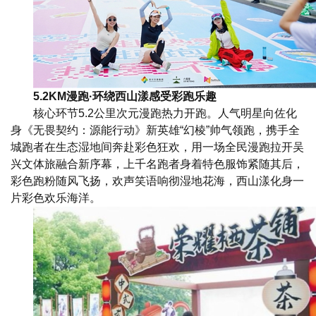
5.2KM漫跑·环绕西山漾感受彩跑乐趣
核心环节5.2公里次元漫跑热力开跑。人气明星向佐化
身《无畏契约：源能行动》新英雄“幻棱”帅气领跑，携手全
城跑者在生态湿地间奔赴彩色狂欢，用一场全民漫跑拉开吴
兴文体旅融合新序幕，上千名跑者身着特色服饰紧随其后，
彩色跑粉随风飞扬，欢声笑语响彻湿地花海，西山漾化身一
片彩色欢乐海洋。