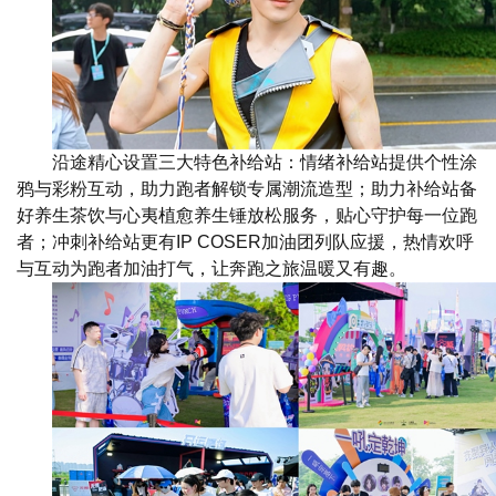
沿途精心设置三大特色补给站：情绪补给站提供个性涂
鸦与彩粉互动，助力跑者解锁专属潮流造型；助力补给站备
好养生茶饮与心夷植愈养生锤放松服务，贴心守护每一位跑
者；冲刺补给站更有IP COSER加油团列队应援，热情欢呼
与互动为跑者加油打气，让奔跑之旅温暖又有趣。