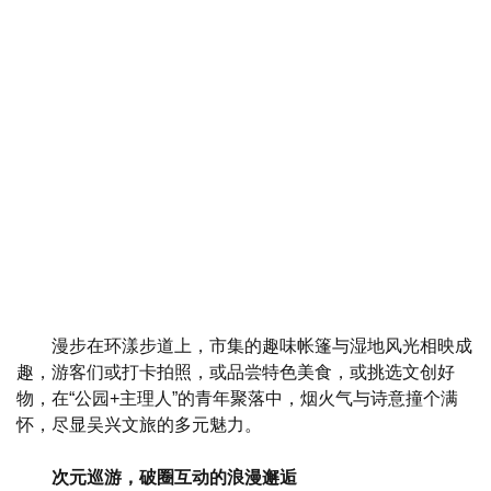
漫步在环漾步道上，市集的趣味帐篷与湿地风光相映成
趣，游客们或打卡拍照，或品尝特色美食，或挑选文创好
物，在“公园+主理人”的青年聚落中，烟火气与诗意撞个满
怀，尽显吴兴文旅的多元魅力。
次元巡游，破圈互动的浪漫邂逅