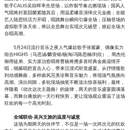
歌手CALIS吴烜晖率先登场，以炸裂节奏点燃现场；国风人
气唱将封茗囧菌紧随其后，用温柔嗓音演绎次元金曲；全能
艺人陆思恒活力开唱，唱跳舞台瞬间引爆全场；压轴登场的
虚拟歌手洛天依，将以全息舞台实现次元破壁，掀起全场大
合唱高潮。
5月24日流行音乐之夜人气爆款歌手张紫豪、偶像实力
组合HIGH5（马思涵/麟壹铭/杨淘/冯陈思楠/刘欣）、周杰伦
御用徒弟、实力派治愈唱将曹杨将携多首经典金曲温情开
唱，细腻唱腔直击人心，带来沉浸式听觉盛宴。从抒情慢歌
到动感舞曲，多样曲风完美诠释音乐魅力，将现场气氛推向
高潮。演出间隙，多轮现场抽奖不断送出惊喜福利，最终，
伴随着《动次达次主题曲》的旋律，两天的音乐盛宴圆满落
幕，而舞台播放的一天行程快剪，更让现场观众重温了这场
狂欢的每一个高光时刻。
全域联动·吴兴文旅的温度与诚意
这场为期两天的伙伴节，不仅是一场一次跨次元的狂欢