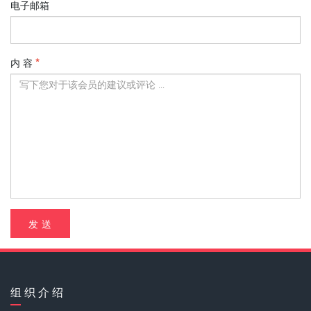
电子邮箱
内 容
发 送
组 织 介 绍