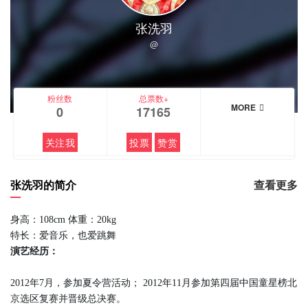
张洗羽
@
粉丝数
总票数+
MORE
0
17165
关注我
投票
赞赏
张洗羽的简介
查看更多
身高：108cm 体重：20kg
特长：爱音乐，也爱跳舞
演艺经历：
2012年7月，参加夏令营活动； 2012年11月参加第四届中国童星榜北
京选区复赛并晋级总决赛。