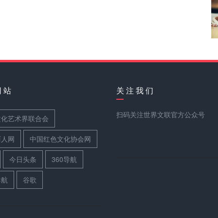
网 站
关 注 我 们
扫码关注世界文联官方公众号
文化艺术界联合会
丽人网
中国红色文化协会网
今日头条
360导航
导航
谷歌