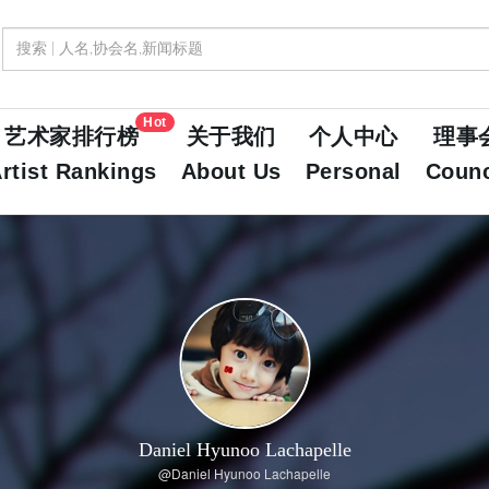
Hot
艺术家排行榜
关于我们
个人中心
理事
rtist Rankings
About Us
Personal
Counc
Daniel Hyunoo Lachapelle
@Daniel Hyunoo Lachapelle