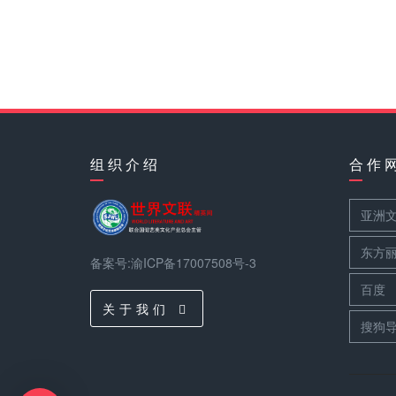
组 织 介 绍
合 作 
亚洲
东方
备案号:渝ICP备17007508号-3
百度
关 于 我 们
搜狗