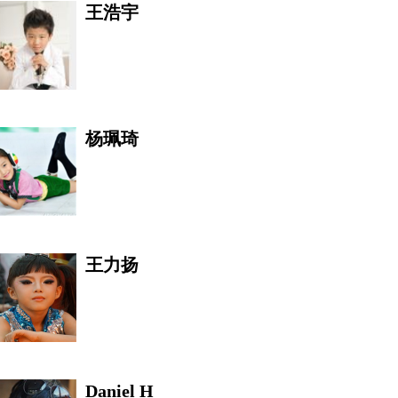
王浩宇
臧长青
国际新闻记者联合会员 中国环
杨珮琦
庄文亭
王力扬
刘冬梅
Daniel H