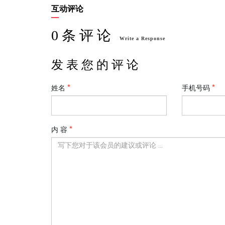
互动评论
0 条 评 论
Write a Response
发 表 您 的 评 论
姓名
手机号码
内 容