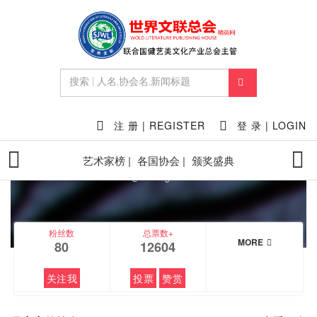
FEATURED
注 册 | REGISTER
登 录 | LOGIN
艺术家榜 |
各国协会 |
颁奖盛典
吴宗宪
@wuzongxian
粉丝数
总票数+
MORE
80
12604
关注我
投票
赞赏