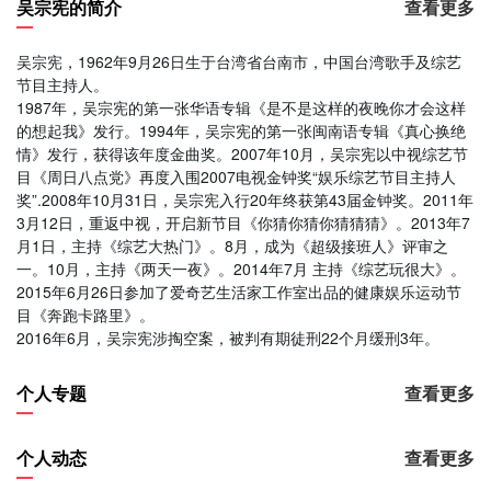
吴宗宪的简介
查看更多
吴宗宪，1962年9月26日生于台湾省台南市，中国台湾歌手及综艺
节目主持人。
1987年，吴宗宪的第一张华语专辑《是不是这样的夜晚你才会这样
的想起我》发行。1994年，吴宗宪的第一张闽南语专辑《真心换绝
情》发行，获得该年度金曲奖。2007年10月，吴宗宪以中视综艺节
目《周日八点党》再度入围2007电视金钟奖“娱乐综艺节目主持人
奖”.2008年10月31日，吴宗宪入行20年终获第43届金钟奖。2011年
3月12日，重返中视，开启新节目《你猜你猜你猜猜猜》。2013年7
月1日，主持《综艺大热门》。8月，成为《超级接班人》评审之
一。10月，主持《两天一夜》。2014年7月 主持《综艺玩很大》。
2015年6月26日参加了爱奇艺生活家工作室出品的健康娱乐运动节
目《奔跑卡路里》。
2016年6月，吴宗宪涉掏空案，被判有期徒刑22个月缓刑3年。
个人专题
查看更多
个人动态
查看更多