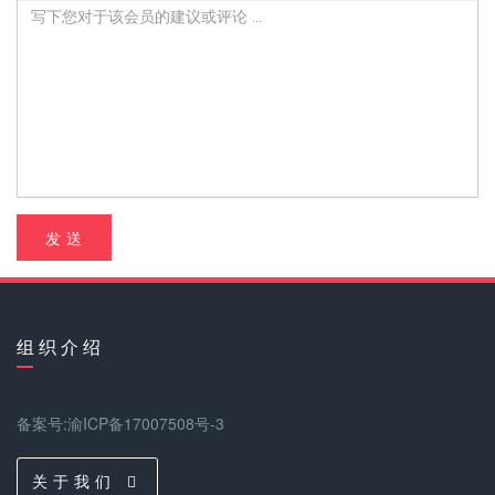
发 送
组 织 介 绍
备案号:渝ICP备17007508号-3
关 于 我 们