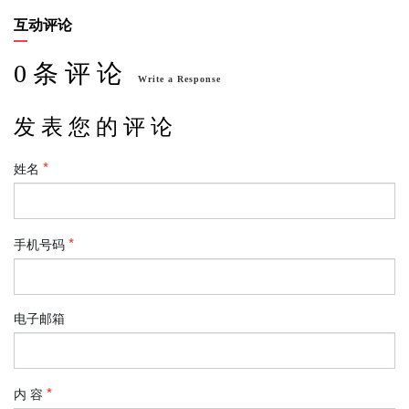
互动评论
0 条 评 论
Write a Response
发 表 您 的 评 论
姓名
手机号码
电子邮箱
内 容