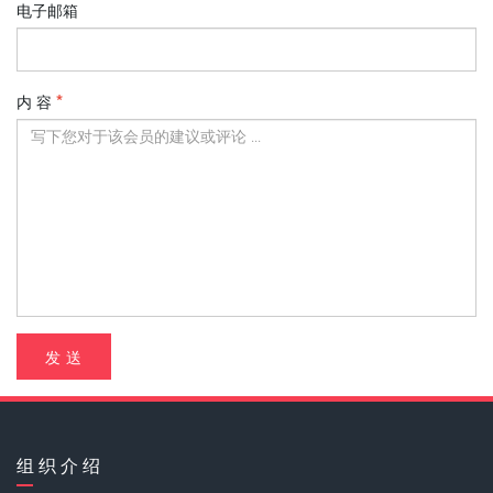
电子邮箱
内 容
发 送
组 织 介 绍