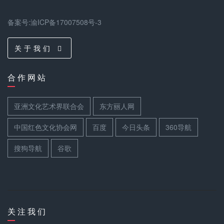
备案号:渝ICP备17007508号-3
关 于 我 们
合 作 网 站
亚洲文化艺术界联合会
东方丽人网
中国红色文化协会网
百度
今日头条
360导航
搜狗导航
谷歌
关 注 我 们