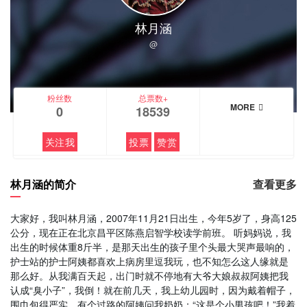
林月涵
@
粉丝数
总票数+
MORE
0
18539
关注我
投票
赞赏
林月涵的简介
查看更多
大家好，我叫林月涵，2007年11月21日出生，今年5岁了，身高125
公分，现在正在北京昌平区陈燕启智学校读学前班。 听妈妈说，我
出生的时候体重8斤半，是那天出生的孩子里个头最大哭声最响的，
护士站的护士阿姨都喜欢上病房里逗我玩，也不知怎么这人缘就是
那么好。从我满百天起，出门时就不停地有大爷大娘叔叔阿姨把我
认成“臭小子”，我倒！就在前几天，我上幼儿园时，因为戴着帽子，
围巾包得严实，有个过路的阿姨问我奶奶：“这是个小男孩吧！”我着