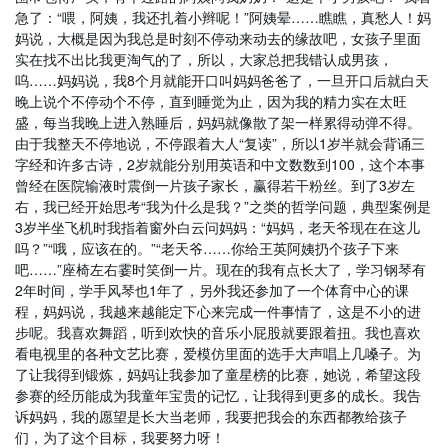
急了：“喂，阿姨，我还扎着小辫呢！”阿姨晕……瞧瞧，真愁人！妈
妈说，大概是因为我总是时刻不停动来动去的缘故吧，女孩子里面
实在找不出比我更淘气的了，所以，大家总把我错认成男孩，
呜……妈妈说，我8个月就能开口叫妈妈爸爸了，一旦开口后就白天
晚上说个不停动个不停，直到睡觉为止，因为我的精力实在太旺
盛，每当我晚上进入熟睡后，妈妈就像散了架一样累得动弹不得。
由于我整天不停地说，不停跟着大人“复读”，所以1岁半就会背诵三
字经和许多古诗，2岁就能分别用英语和中文数数到100，这个本事
曾经在医院输液时震倒一片孩子家长，赢得若干粉丝。到了3岁左
右，我已经开始思考“我为什么是我？”之类的哲学问题，典型案例是
3岁半坐飞机时我指着窗外白云问妈妈：“妈妈，老天爷现在在这儿
吗？”“哦，应该在的。”“老天爷……你给王英阿姨扔个孩子下来
吧……”座椅左右霎时笑倒一片。现在的我有点长大了，学习钢琴有
2年时间，学手风琴也1年了，另外我还参加了一个体育中心的课
程，妈妈说，我越来越能定下心来完成一件事情了，这是不小的进
步呢。我喜欢舞蹈，听到欢快的音乐小屁股就要跟着扭。我也喜欢
看电视里的各种文艺比赛，爱模仿里面的选手大声唱上几嗓子。为
了让我得到锻炼，妈妈让我参加了童星榜的比赛，她说，希望这段
参赛的经历能成为我童年宝贵的记忆，让我得到更多的成长。我告
诉妈妈，我的愿望是长大当老师，我要把我会的东西都教给孩子
们，为了这个目标，我要努力呀！