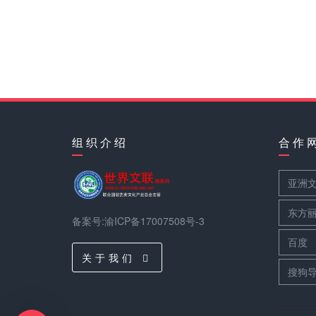
组 织 介 绍
合 作 
亚洲
东方
备案号:渝ICP备17007508号-3
百度
关 于 我 们
搜狗