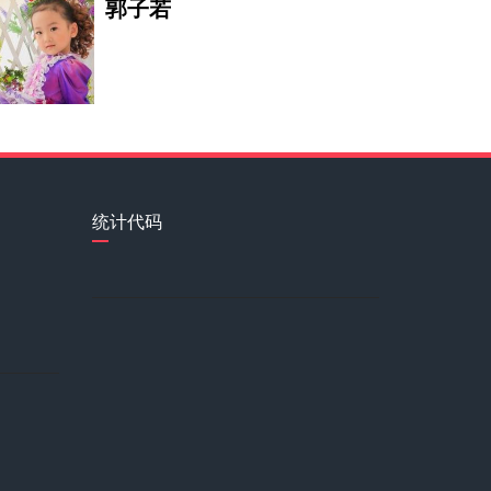
郭子若
刘素清
田雨橙
统计代码
布兰顿·詹宁斯
丁励扬
靳文俊