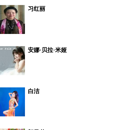
习红丽
李玟
安娜·贝拉·米娅
十三@专业投票
白洁
斯塔斯· 米哈伊