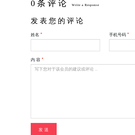
0 条 评 论
Write a Response
发 表 您 的 评 论
姓名
手机号码
内 容
发 送