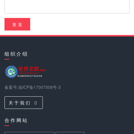
发 送
组 织 介 绍
备案号:渝ICP备17007508号-3
关 于 我 们
合 作 网 站