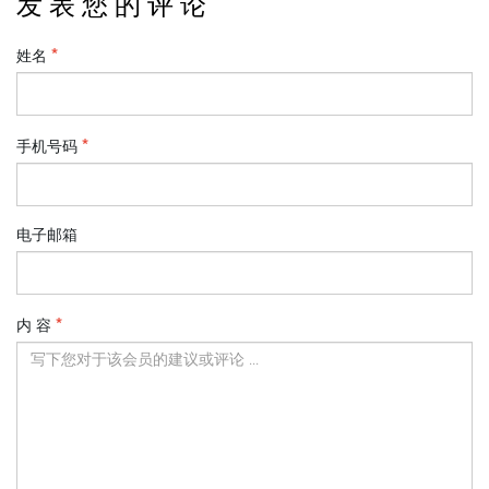
发 表 您 的 评 论
姓名
手机号码
电子邮箱
内 容