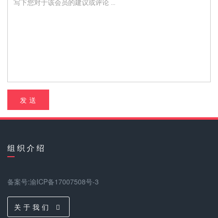
发 送
组 织 介 绍
备案号:渝ICP备17007508号-3
关 于 我 们