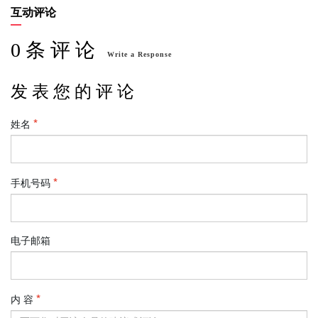
互动评论
0 条 评 论
Write a Response
发 表 您 的 评 论
姓名
手机号码
电子邮箱
内 容