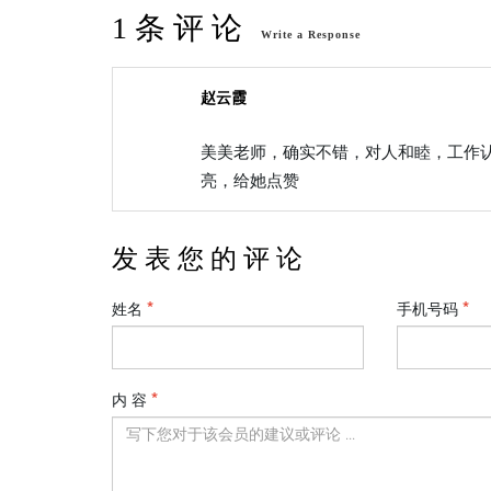
1 条 评 论
Write a Response
赵云霞
美美老师，确实不错，对人和睦，工作
亮，给她点赞
发 表 您 的 评 论
姓名
手机号码
内 容