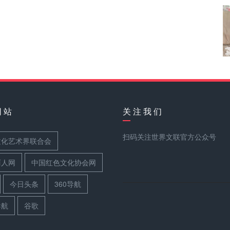
网 站
关 注 我 们
扫码关注世界文联官方公众号
文化艺术界联合会
丽人网
中国红色文化协会网
今日头条
360导航
导航
谷歌