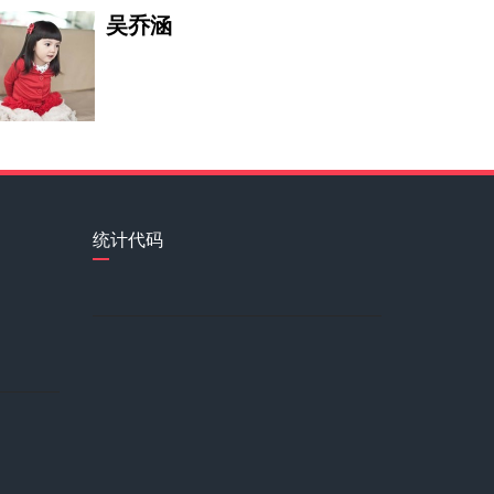
吴乔涵
王秀兰
任彩语
统计代码
吴咸中
刘军