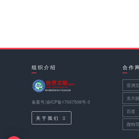
组 织 介 绍
合 作 
亚洲
东方
备案号:渝ICP备17007508号-3
百度
关 于 我 们
搜狗