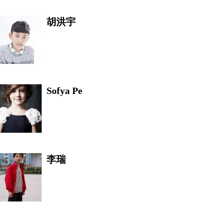
胡洪宇
翼飞
Sofya Pe
斯蒂芬·库里
李瑞
李铁军