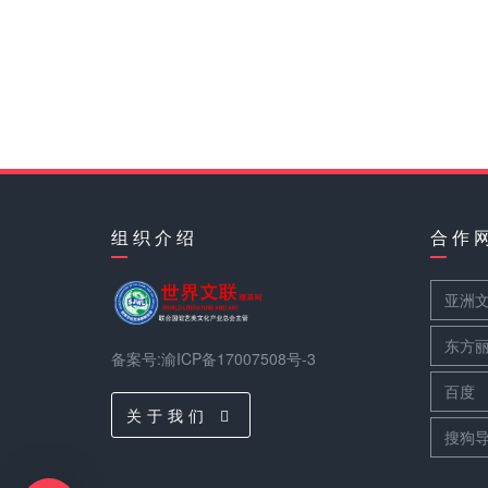
组 织 介 绍
合 作 
亚洲
东方
备案号:渝ICP备17007508号-3
百度
关 于 我 们
搜狗