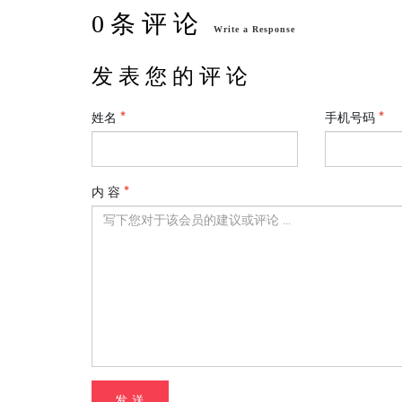
0 条 评 论
Write a Response
发 表 您 的 评 论
姓名
手机号码
内 容
发 送