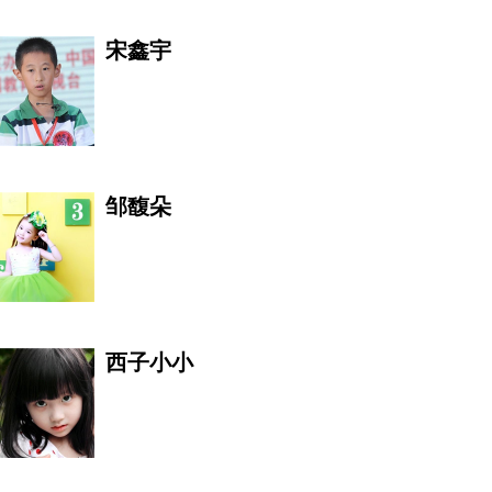
宋鑫宇
张云朋
邹馥朵
罗杰·费德勒
西子小小
乐云
壮乡百灵鸟，歌仙刘三姐的接班人