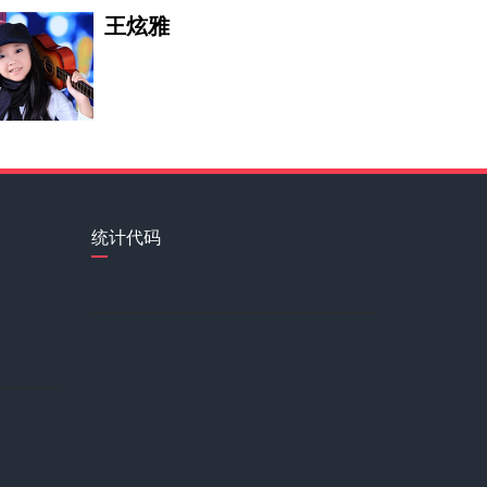
王炫雅
黄吴怀
方钰岚
统计代码
黄汇珍
众志成城抗击疫情！在抗击疫情的
李佳琪