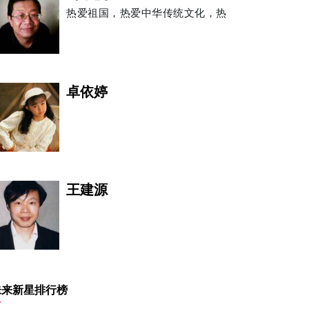
热爱祖国，热爱中华传统文化，热
卓依婷
王建源
安娜·帕奎因
未来新星排行榜