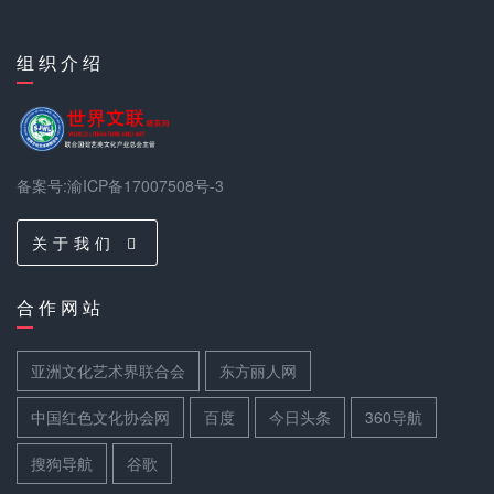
组 织 介 绍
备案号:渝ICP备17007508号-3
关 于 我 们
合 作 网 站
亚洲文化艺术界联合会
东方丽人网
中国红色文化协会网
百度
今日头条
360导航
搜狗导航
谷歌