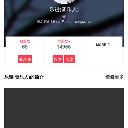
乐键(音乐人)
@
著名词曲创作人 Famous songwriter
粉丝数
总票数+
MORE
65
14955
关注我
投票
赞赏
乐键(音乐人)的简介
查看更多