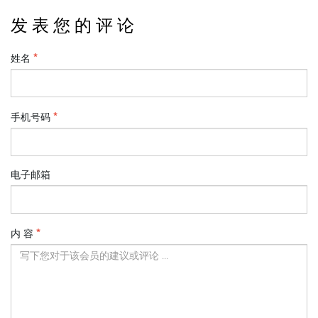
发 表 您 的 评 论
姓名
手机号码
电子邮箱
内 容