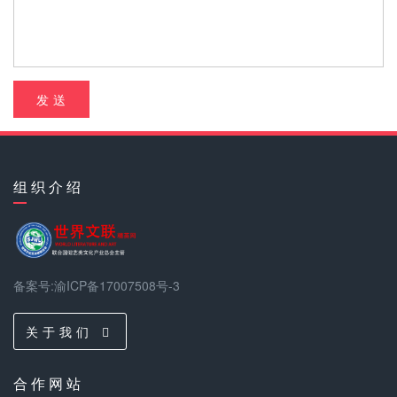
发 送
组 织 介 绍
备案号:渝ICP备17007508号-3
关 于 我 们
合 作 网 站