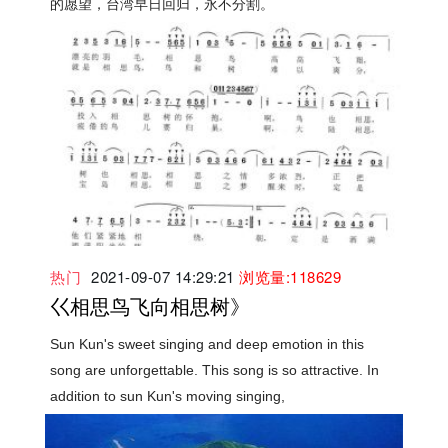
的愿望，台湾早日回归，永不分割。
热门
2021-09-07 14:29:21
浏览量:118629
巜相思鸟飞向相思树》
Sun Kun's sweet singing and deep emotion in this
song are unforgettable. This song is so attractive. In
addition to sun Kun's moving singing,