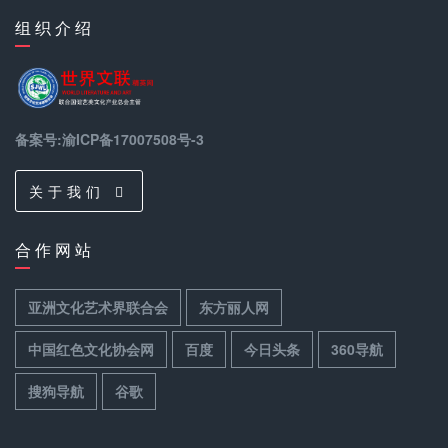
组 织 介 绍
备案号:渝ICP备17007508号-3
关 于 我 们
合 作 网 站
亚洲文化艺术界联合会
东方丽人网
中国红色文化协会网
百度
今日头条
360导航
搜狗导航
谷歌