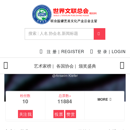
FEATURED
注 册 | REGISTER
登 录 | LOGIN
安塞姆·基弗（Anselm
艺术家榜 |
各国协会 |
颁奖盛典
Kiefer）
@Anselm Kiefer
粉丝数
总票数+
MORE
10
11884
关注我
投票
赞赏