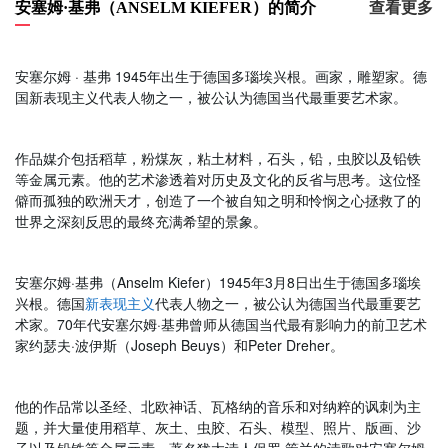
安塞姆·基弗（ANSELM KIEFER）的简介
查看更多
安塞尔姆 · 基弗 1945年出生于德国多瑙埃兴根。画家，雕塑家。德
国新表现主义代表人物之一，被公认为德国当代最重要艺术家。
作品媒介包括稻草，粉煤灰，粘土材料，石头，铅，虫胶以及铅铁
等金属元素。他的艺术渗透着对历史及文化的反省与思考。这位怪
僻而孤独的欧洲天才，创造了一个被自知之明和怜悯之心拯救了的
世界之深刻反思的最终充满希望的景象。
安塞尔姆·基弗（Anselm Kiefer）1945年3月8日出生于德国多瑙埃
兴根。德国
新表现主义
代表人物之一，被公认为德国当代最重要艺
术家。70年代安塞尔姆·基弗曾师从德国当代最有影响力的前卫艺术
家约瑟夫·波伊斯（Joseph Beuys）和Peter Dreher。
他的作品常以圣经、北欧神话、瓦格纳的音乐和对纳粹的讽刺为主
题，并大量使用稻草、灰土、虫胶、石头、模型、照片、版画、沙