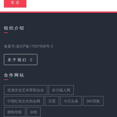
发 送
组 织 介 绍
备案号:渝ICP备17007508号-3
关 于 我 们
合 作 网 站
亚洲文化艺术界联合会
东方丽人网
中国红色文化协会网
百度
今日头条
360导航
搜狗导航
谷歌