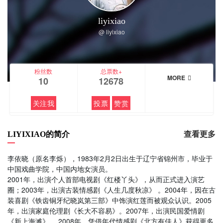
liyixiao
@ liyixiao
粉丝数
总票数+
MORE
10
12678
关注我
投票
赞赏
LIYIXIAO的简介
查看更多
李依晓（原名李烁），1983年2月2日出生于辽宁省锦州市，毕业于
中国戏曲学院，中国内地女演员。
2001年，出演个人首部电视剧《红楼丫头》，从而正式进入演艺
圈；2003年，出演古装情感剧《人生几度秋凉》 。2004年，因在古
装喜剧《铁齿铜牙纪晓岚第三部》中饰演红莲而被观众认识。2005
年，出演家庭伦理剧《长大不容易》。2007年，出演民国爱情剧
《新上海滩》 。2008年，凭借年代情感剧《北方有佳人》获得更多