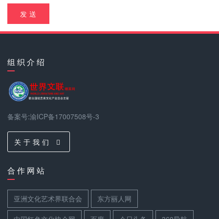
发 送
组 织 介 绍
备案号:渝ICP备17007508号-3
关 于 我 们
合 作 网 站
亚洲文化艺术界联合会
东方丽人网
中国红色文化协会网
百度
今日头条
360导航