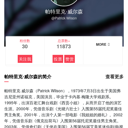
帕特里克·威尔森
@Patrick Wilson
粉丝数
总票数+
MORE
30
11873
关注我
投票
赞赏
帕特里克·威尔森的简介
查看更多
帕特里克·威尔森（Patrick Wilson），1973年7月3日出生于美国弗
吉尼亚州诺福克，美国演员，毕业于卡内基·梅隆大学戏剧系。
1995年，出演百老汇舞台戏剧《西贡小姐》，从而开启了他的演艺
生涯。2000年，凭借音乐剧《光猪六壮士》入围第55届托尼奖最佳
男主角奖。2001年，出演个人第一部电影《我姐姐的婚礼》。2002
年，凭借音乐剧《俄克拉荷马》入围第56届托尼奖最佳男主角奖。
2003年，凭借奇幻剧《天使在美国》入围第56届艾美奖迷你剧/电视