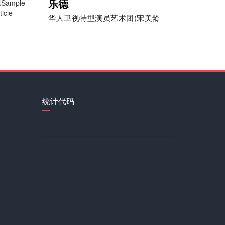
乐德
华人卫视特型演员艺术团(宋美龄
李铁军
汤佳桦
统计代码
刘素清
刘若鑫
习红丽