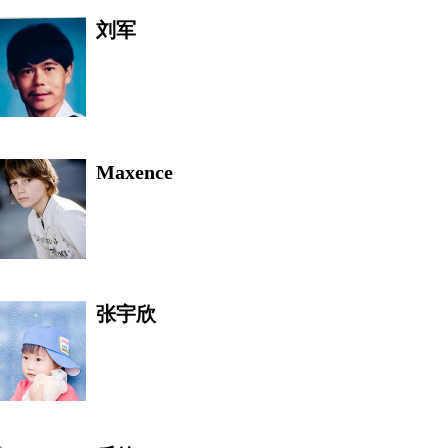
刘军
布莱恩·麦克莱尔
Maxence
星空
张宇欣
姜超