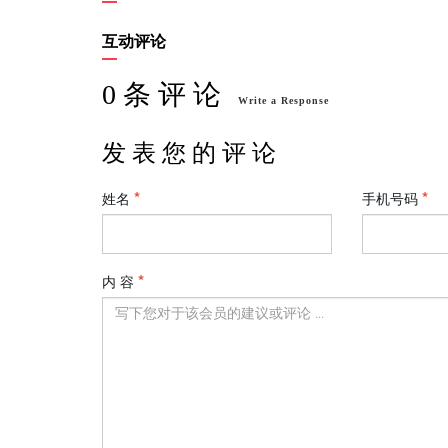
互动评论
0 条 评 论
Write a Response
发 表 您 的 评 论
姓名
手机号码
内 容