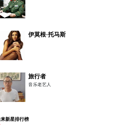
伊莫根·托马斯
旅行者
音乐老艺人
张守跃
未来新星排行榜