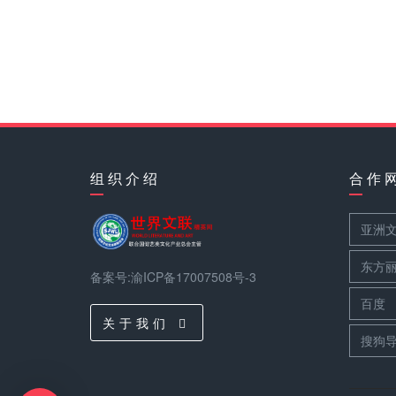
组 织 介 绍
合 作 
亚洲
东方
备案号:渝ICP备17007508号-3
百度
关 于 我 们
搜狗