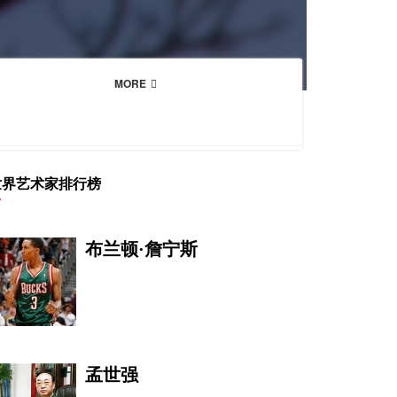
MORE
世界艺术家排行榜
布兰顿·詹宁斯
孟世强