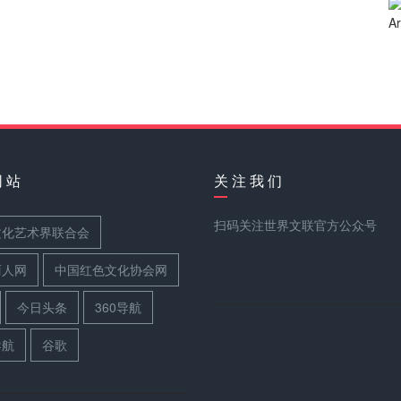
网 站
关 注 我 们
扫码关注世界文联官方公众号
文化艺术界联合会
丽人网
中国红色文化协会网
今日头条
360导航
导航
谷歌