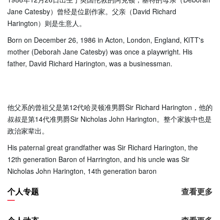
Jane Catesby）曾经是位剧作家。父亲（David Richard
Harington）则是生意人。
Born on December 26, 1986 in Acton, London, England, KITT's
mother (Deborah Jane Catesby) was once a playwright. His
father, David Richard Harington, was a businessman.
他父系的曾祖父是第12代哈灵顿准男爵Sir Richard Harington，他的
叔叔是第14代准男爵Sir Nicholas John Harington。整个家族中也是
政治家辈出。
His paternal great grandfather was Sir Richard Harington, the
12th generation Baron of Harrington, and his uncle was Sir
Nicholas John Harington, 14th generation baron
个人专题
查看更多