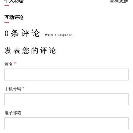
个人动态
查看更多
互动评论
0 条 评 论
Write a Response
发 表 您 的 评 论
姓名
手机号码
电子邮箱