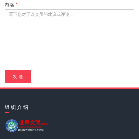
内 容
发 送
组 织 介 绍