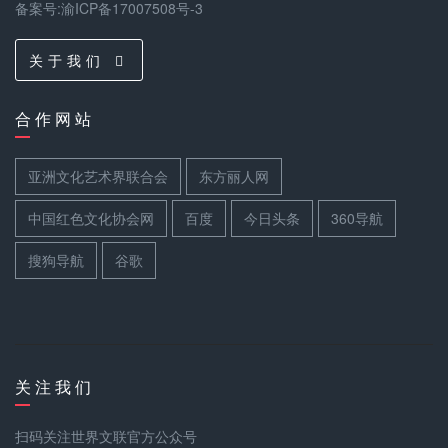
备案号:渝ICP备17007508号-3
关 于 我 们
合 作 网 站
亚洲文化艺术界联合会
东方丽人网
中国红色文化协会网
百度
今日头条
360导航
搜狗导航
谷歌
关 注 我 们
扫码关注世界文联官方公众号