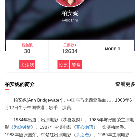
柏安妮
@boanni
粉丝数
总票数+
MORE
30
12634
关注我
投票
赞赏
柏安妮的简介
查看更多
柏安妮(Ann Bridgewater)，中国与马来西亚混血儿，1963年6
月12日生于中国香港，歌手、演员。
1984年出道，出演电影《恭喜发财》。1985年与张国荣主演电
影《
为你钟情
》。1987年主演电影《
开心勿语
》，饰演梅绮香。
1988年随张国荣、钟楚红出演电影《
杀之恋
》。1989年主演电影