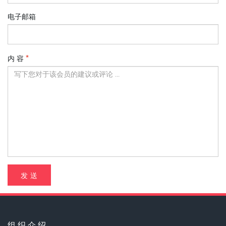
电子邮箱
内 容
发 送
组 织 介 绍