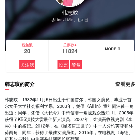
韩志旼
@Han Ji Min、한지민
粉丝数
总票数+
MORE
20
11824
关注我
投票
赞赏
韩志旼的简介
查看更多
韩志旼，1982年11月5日出生于韩国首尔，韩国女演员，毕业于首
尔女子大学社会福利学系。2003年，凭借《All In》童年闵洙茵一角
出道；同年，凭借《大长今》中饰信非一角被观众熟知[1]。2005年
获得了KBS演技大赏最佳新人演员。2007年，饰演高收视史剧《李
祘》中的嫔妃。2012年，在《屋塔房王世子》中一人分饰芙蓉和朴
荷两角；同年，获得了最佳女演员奖。2015年，在电视剧《海德、
哲基尔与我》中饰演杂技团团长张荷娜。