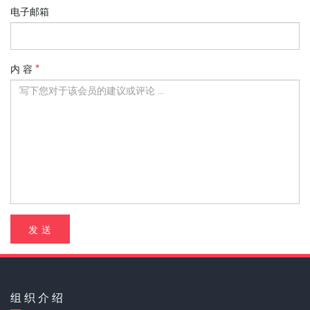
电子邮箱
内 容
发 送
组 织 介 绍