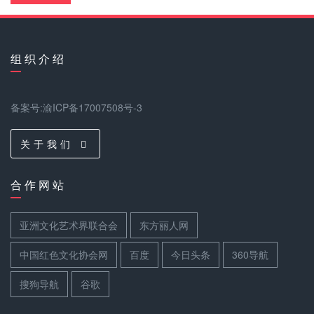
组 织 介 绍
备案号:渝ICP备17007508号-3
关 于 我 们
合 作 网 站
亚洲文化艺术界联合会
东方丽人网
中国红色文化协会网
百度
今日头条
360导航
搜狗导航
谷歌