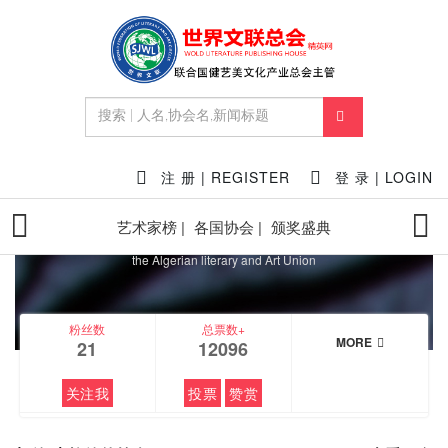
FEATURED
注 册 | REGISTER
登 录 | LOGIN
凯德·麦拉德
艺术家榜 |
各国协会 |
颁奖盛典
@阿尔及利亚文艺联盟会员 Member of
the Algerian literary and Art Union
粉丝数
总票数+
MORE
21
12096
关注我
投票
赞赏