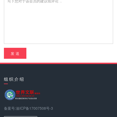
发 送
组 织 介 绍
备案号:渝ICP备17007508号-3