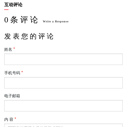
互动评论
0 条 评 论
Write a Response
发 表 您 的 评 论
姓名
手机号码
电子邮箱
内 容