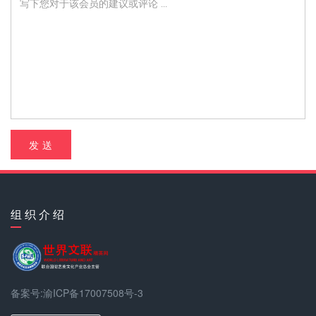
发 送
组 织 介 绍
备案号:渝ICP备17007508号-3