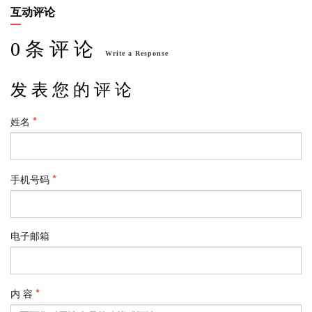
互动评论
0 条 评 论
Write a Response
发 表 您 的 评 论
姓名
手机号码
电子邮箱
内 容