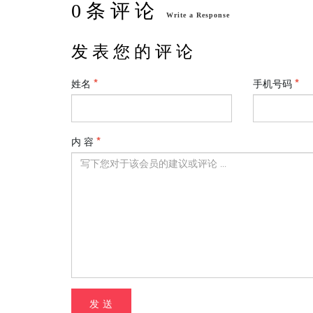
0 条 评 论
Write a Response
发 表 您 的 评 论
姓名
手机号码
内 容
发 送