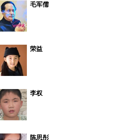
毛军儒
傅道彬
荣益
陈美琪
李权
赵洋
陈思彤