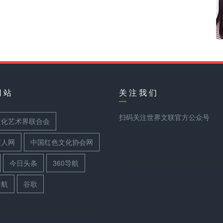
网 站
关 注 我 们
扫码关注世界文联官方公众号
文化艺术界联合会
丽人网
中国红色文化协会网
今日头条
360导航
导航
谷歌