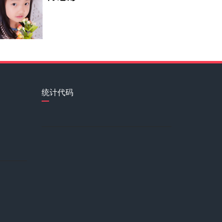
王凤伟
窦艺晴
统计代码
李伯清
杨康
严佳茵