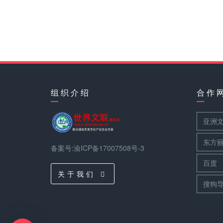
组 织 介 绍
合 作 
亚洲
东方
备案号:渝ICP备17007508号-3
百度
关 于 我 们
搜狗