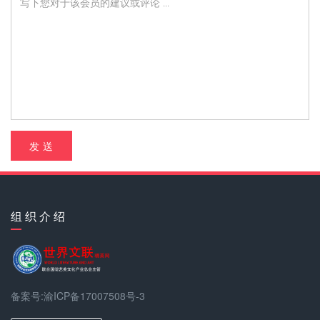
发 送
组 织 介 绍
备案号:渝ICP备17007508号-3