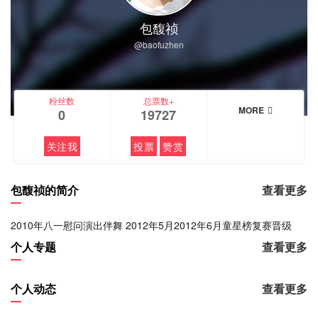
包馥祯
@baofuzhen
粉丝数
总票数+
MORE
0
19727
关注我
投票
赞赏
包馥祯的简介
查看更多
2010年八一慰问演出伴舞 2012年5月2012年6月童星榜复赛晋级
个人专题
查看更多
个人动态
查看更多