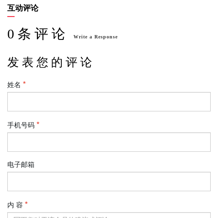
互动评论
0 条 评 论
Write a Response
发 表 您 的 评 论
姓名
手机号码
电子邮箱
内 容