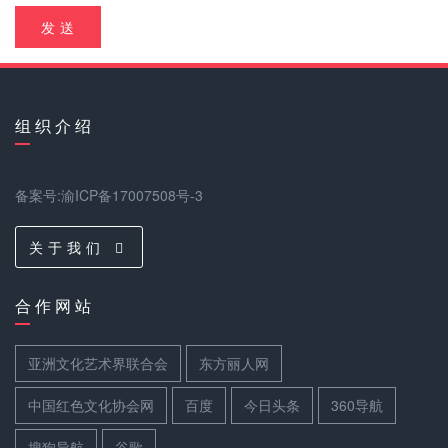
发 送
组 织 介 绍
备案号:渝ICP备17007508号-3
关 于 我 们
合 作 网 站
亚洲文化艺术界联合会
东方丽人网
中国红色文化协会网
百度
今日头条
360导航
搜狗导航
谷歌