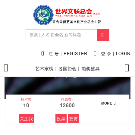
FEATURED
注 册 | REGISTER
登 录 | LOGIN
艺术家榜 |
各国协会 |
颁奖盛典
郑荣健
@zhengrongjian
粉丝数
总票数+
MORE
10
12600
关注我
投票
赞赏