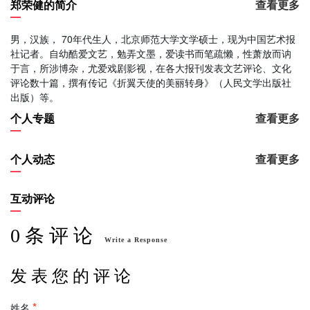
郑荣健的简介
查看更多
男，汉族， 70年代生人，北京师范大学文学硕士，现为中国艺术报
社记者。自幼酷爱文艺，勉弄文墨，爱读书而笔疏懒，性萧放而讷
于言，所涉博杂，尤爱戏剧影视，在各大报刊发表文艺评论、文化
评论数十篇，撰有传记《折翼天使的美丽转身》（人民文学出版社
出版）等。
个人专题
查看更多
个人动态
查看更多
互动评论
0 条 评 论
Write a Response
发 表 您 的 评 论
姓名